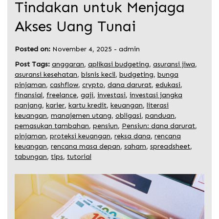
Tindakan untuk Menjaga
Akses Uang Tunai
Posted on:
November 4, 2025
-
admin
Post Tags:
anggaran
,
aplikasi budgeting
,
asuransi jiwa
,
asuransi kesehatan
,
bisnis kecil
,
budgeting
,
bunga
pinjaman
,
cashflow
,
crypto
,
dana darurat
,
edukasi
,
finansial
,
freelance
,
gaji
,
investasi
,
investasi jangka
panjang
,
karier
,
kartu kredit
,
keuangan
,
literasi
keuangan
,
manajemen utang
,
obligasi
,
panduan
,
pemasukan tambahan
,
pensiun
,
Pensiun: dana darurat
,
pinjaman
,
proteksi keuangan
,
reksa dana
,
rencana
keuangan
,
rencana masa depan
,
saham
,
spreadsheet
,
tabungan
,
tips
,
tutorial