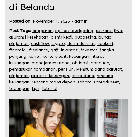
di Belanda
Posted on:
November 4, 2025
-
admin
Post Tags:
anggaran
,
aplikasi budgeting
,
asuransi jiwa
,
asuransi kesehatan
,
bisnis kecil
,
budgeting
,
bunga
pinjaman
,
cashflow
,
crypto
,
dana darurat
,
edukasi
,
finansial
,
freelance
,
gaji
,
investasi
,
investasi jangka
panjang
,
karier
,
kartu kredit
,
keuangan
,
literasi
keuangan
,
manajemen utang
,
obligasi
,
panduan
,
pemasukan tambahan
,
pensiun
,
Pensiun: dana darurat
,
pinjaman
,
proteksi keuangan
,
reksa dana
,
rencana
keuangan
,
rencana masa depan
,
saham
,
spreadsheet
,
tabungan
,
tips
,
tutorial