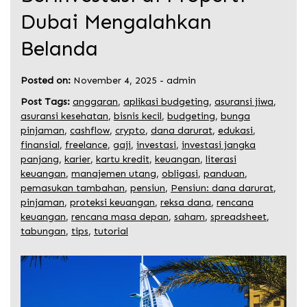
Dubai Mengalahkan
Belanda
Posted on:
November 4, 2025
-
admin
Post Tags:
anggaran
,
aplikasi budgeting
,
asuransi jiwa
,
asuransi kesehatan
,
bisnis kecil
,
budgeting
,
bunga
pinjaman
,
cashflow
,
crypto
,
dana darurat
,
edukasi
,
finansial
,
freelance
,
gaji
,
investasi
,
investasi jangka
panjang
,
karier
,
kartu kredit
,
keuangan
,
literasi
keuangan
,
manajemen utang
,
obligasi
,
panduan
,
pemasukan tambahan
,
pensiun
,
Pensiun: dana darurat
,
pinjaman
,
proteksi keuangan
,
reksa dana
,
rencana
keuangan
,
rencana masa depan
,
saham
,
spreadsheet
,
tabungan
,
tips
,
tutorial