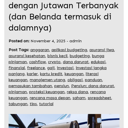
dengan Jutawan Terbanyak
(dan Belanda termasuk di
dalamnya)
Posted on:
November 4, 2025
-
admin
Post Tags:
anggaran
,
aplikasi budgeting
,
asuransi jiwa
,
asuransi kesehatan
,
bisnis kecil
,
budgeting
,
bunga
pinjaman
,
cashflow
,
crypto
,
dana darurat
,
edukasi
,
finansial
,
freelance
,
gaji
,
investasi
,
investasi jangka
panjang
,
karier
,
kartu kredit
,
keuangan
,
literasi
keuangan
,
manajemen utang
,
obligasi
,
panduan
,
pemasukan tambahan
,
pensiun
,
Pensiun: dana darurat
,
pinjaman
,
proteksi keuangan
,
reksa dana
,
rencana
keuangan
,
rencana masa depan
,
saham
,
spreadsheet
,
tabungan
,
tips
,
tutorial