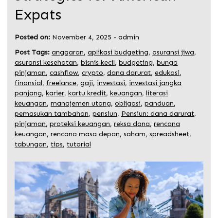
Expats
Posted on:
November 4, 2025
-
admin
Post Tags:
anggaran
,
aplikasi budgeting
,
asuransi jiwa
,
asuransi kesehatan
,
bisnis kecil
,
budgeting
,
bunga
pinjaman
,
cashflow
,
crypto
,
dana darurat
,
edukasi
,
finansial
,
freelance
,
gaji
,
investasi
,
investasi jangka
panjang
,
karier
,
kartu kredit
,
keuangan
,
literasi
keuangan
,
manajemen utang
,
obligasi
,
panduan
,
pemasukan tambahan
,
pensiun
,
Pensiun: dana darurat
,
pinjaman
,
proteksi keuangan
,
reksa dana
,
rencana
keuangan
,
rencana masa depan
,
saham
,
spreadsheet
,
tabungan
,
tips
,
tutorial