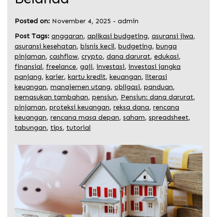
Posted on:
November 4, 2025
-
admin
Post Tags:
anggaran
,
aplikasi budgeting
,
asuransi jiwa
,
asuransi kesehatan
,
bisnis kecil
,
budgeting
,
bunga
pinjaman
,
cashflow
,
crypto
,
dana darurat
,
edukasi
,
finansial
,
freelance
,
gaji
,
investasi
,
investasi jangka
panjang
,
karier
,
kartu kredit
,
keuangan
,
literasi
keuangan
,
manajemen utang
,
obligasi
,
panduan
,
pemasukan tambahan
,
pensiun
,
Pensiun: dana darurat
,
pinjaman
,
proteksi keuangan
,
reksa dana
,
rencana
keuangan
,
rencana masa depan
,
saham
,
spreadsheet
,
tabungan
,
tips
,
tutorial