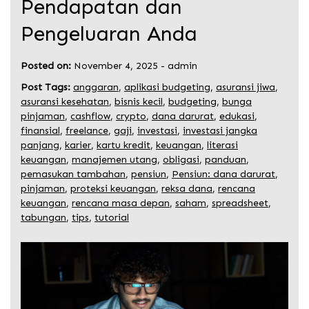
Pendapatan dan
Pengeluaran Anda
Posted on:
November 4, 2025
-
admin
Post Tags:
anggaran
,
aplikasi budgeting
,
asuransi jiwa
,
asuransi kesehatan
,
bisnis kecil
,
budgeting
,
bunga
pinjaman
,
cashflow
,
crypto
,
dana darurat
,
edukasi
,
finansial
,
freelance
,
gaji
,
investasi
,
investasi jangka
panjang
,
karier
,
kartu kredit
,
keuangan
,
literasi
keuangan
,
manajemen utang
,
obligasi
,
panduan
,
pemasukan tambahan
,
pensiun
,
Pensiun: dana darurat
,
pinjaman
,
proteksi keuangan
,
reksa dana
,
rencana
keuangan
,
rencana masa depan
,
saham
,
spreadsheet
,
tabungan
,
tips
,
tutorial