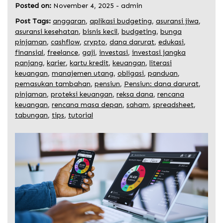
Posted on:
November 4, 2025
-
admin
Post Tags:
anggaran
,
aplikasi budgeting
,
asuransi jiwa
,
asuransi kesehatan
,
bisnis kecil
,
budgeting
,
bunga
pinjaman
,
cashflow
,
crypto
,
dana darurat
,
edukasi
,
finansial
,
freelance
,
gaji
,
investasi
,
investasi jangka
panjang
,
karier
,
kartu kredit
,
keuangan
,
literasi
keuangan
,
manajemen utang
,
obligasi
,
panduan
,
pemasukan tambahan
,
pensiun
,
Pensiun: dana darurat
,
pinjaman
,
proteksi keuangan
,
reksa dana
,
rencana
keuangan
,
rencana masa depan
,
saham
,
spreadsheet
,
tabungan
,
tips
,
tutorial