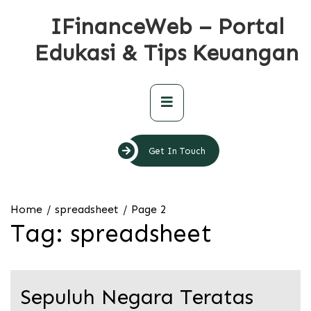
Skip
IFinanceWeb – Portal
to
content
Edukasi & Tips Keuangan
Primary
Menu
Get In Touch
Home
spreadsheet
Page 2
Tag:
spreadsheet
Sepuluh Negara Teratas