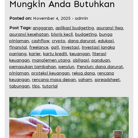
Mungkin Anda Butuhkan
Posted on:
November 4, 2025
-
admin
Post Tags:
anggaran
,
aplikasi budgeting
,
asuransi jiwa
,
asuransi kesehatan
,
bisnis kecil
,
budgeting
,
bunga
pinjaman
,
cashflow
,
crypto
,
dana darurat
,
edukasi
,
finansial
,
freelance
,
gaji
,
investasi
,
investasi jangka
panjang
,
karier
,
kartu kredit
,
keuangan
,
literasi
keuangan
,
manajemen utang
,
obligasi
,
panduan
,
pemasukan tambahan
,
pensiun
,
Pensiun: dana darurat
,
pinjaman
,
proteksi keuangan
,
reksa dana
,
rencana
keuangan
,
rencana masa depan
,
saham
,
spreadsheet
,
tabungan
,
tips
,
tutorial