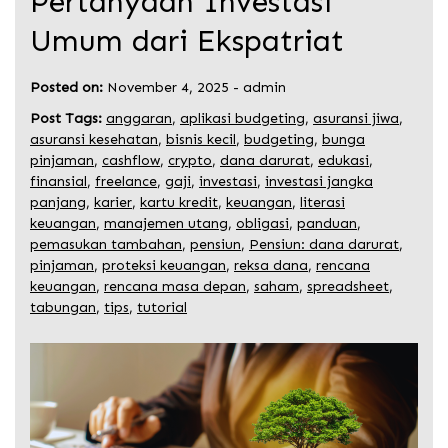
Pertanyaan Investasi
Umum dari Ekspatriat
Posted on:
November 4, 2025
-
admin
Post Tags:
anggaran
,
aplikasi budgeting
,
asuransi jiwa
,
asuransi kesehatan
,
bisnis kecil
,
budgeting
,
bunga
pinjaman
,
cashflow
,
crypto
,
dana darurat
,
edukasi
,
finansial
,
freelance
,
gaji
,
investasi
,
investasi jangka
panjang
,
karier
,
kartu kredit
,
keuangan
,
literasi
keuangan
,
manajemen utang
,
obligasi
,
panduan
,
pemasukan tambahan
,
pensiun
,
Pensiun: dana darurat
,
pinjaman
,
proteksi keuangan
,
reksa dana
,
rencana
keuangan
,
rencana masa depan
,
saham
,
spreadsheet
,
tabungan
,
tips
,
tutorial