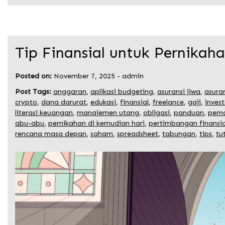
Tip Finansial untuk Pernikah
Posted on:
November 7, 2025
-
admin
Post Tags:
anggaran
,
aplikasi budgeting
,
asuransi jiwa
,
asura
crypto
,
dana darurat
,
edukasi
,
finansial
,
freelance
,
gaji
,
invest
literasi keuangan
,
manajemen utang
,
obligasi
,
panduan
,
pema
abu-abu
,
pernikahan di kemudian hari
,
pertimbangan finansia
rencana masa depan
,
saham
,
spreadsheet
,
tabungan
,
tips
,
tu