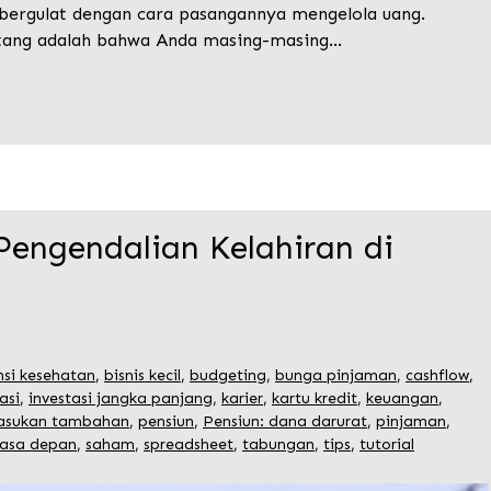
 bergulat dengan cara pasangannya mengelola uang.
ang adalah bahwa Anda masing-masing…
Pengendalian Kelahiran di
nsi kesehatan
,
bisnis kecil
,
budgeting
,
bunga pinjaman
,
cashflow
,
asi
,
investasi jangka panjang
,
karier
,
kartu kredit
,
keuangan
,
sukan tambahan
,
pensiun
,
Pensiun: dana darurat
,
pinjaman
,
asa depan
,
saham
,
spreadsheet
,
tabungan
,
tips
,
tutorial