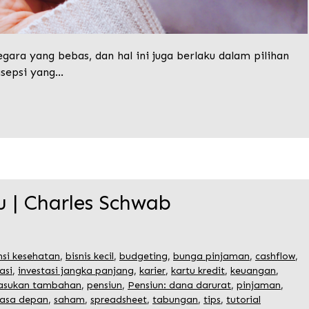
egara yang bebas, dan hal ini juga berlaku dalam pilihan
asepsi yang…
 | Charles Schwab
nsi kesehatan
,
bisnis kecil
,
budgeting
,
bunga pinjaman
,
cashflow
,
asi
,
investasi jangka panjang
,
karier
,
kartu kredit
,
keuangan
,
sukan tambahan
,
pensiun
,
Pensiun: dana darurat
,
pinjaman
,
asa depan
,
saham
,
spreadsheet
,
tabungan
,
tips
,
tutorial