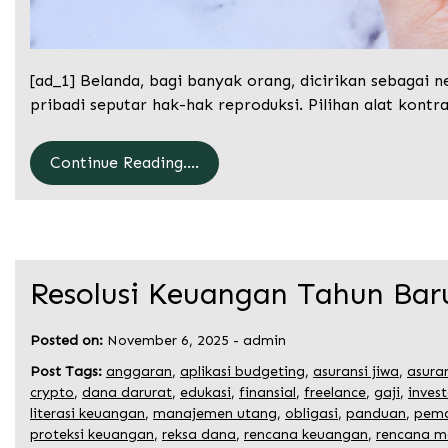
[ad_1] Belanda, bagi banyak orang, dicirikan sebagai n
pribadi seputar hak-hak reproduksi. Pilihan alat kontr
Continue Reading....
Resolusi Keuangan Tahun Baru
Posted on:
November 6, 2025
-
admin
Post Tags:
anggaran
,
aplikasi budgeting
,
asuransi jiwa
,
asura
crypto
,
dana darurat
,
edukasi
,
finansial
,
freelance
,
gaji
,
invest
literasi keuangan
,
manajemen utang
,
obligasi
,
panduan
,
pema
proteksi keuangan
,
reksa dana
,
rencana keuangan
,
rencana m