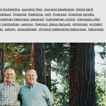
asi budgeting
,
asuransi jiwa
,
asuransi kesehatan
,
bisnis kecil
,
edukasi
,
finansial
,
freelance
,
gaji
,
investasi
,
investasi jangka
ajemen kekayaan generasi
,
manajemen utang
,
mengapa nilai
n tambahan
,
pensiun
,
Pensiun: dana darurat
,
pinjaman
,
proteksi
an
,
saham
,
spreadsheet
,
strategi pelestarian kekayaan
,
tabungan
,