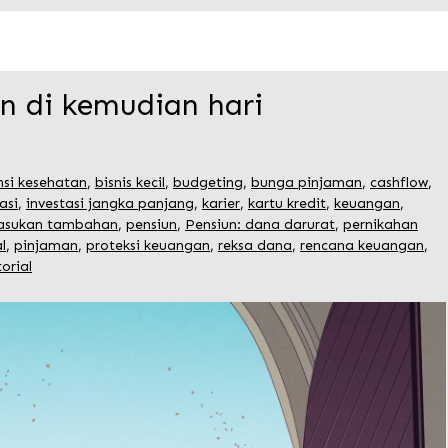
an di kemudian hari
nsi kesehatan
,
bisnis kecil
,
budgeting
,
bunga pinjaman
,
cashflow
,
asi
,
investasi jangka panjang
,
karier
,
kartu kredit
,
keuangan
,
sukan tambahan
,
pensiun
,
Pensiun: dana darurat
,
pernikahan
l
,
pinjaman
,
proteksi keuangan
,
reksa dana
,
rencana keuangan
,
torial