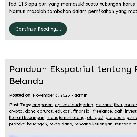
[ad_1] Siapa pun yang memasuki suatu hubungan harus
Namun masalah tambahan dalam pernikahan yang mat
Continue Reading....
Panduan Ekspatriat tentang 
Belanda
Posted on:
November 6, 2025
-
admin
Post Tags:
anggaran
,
aplikasi budgeting
,
asuransi jiwa
,
asura
crypto
,
dana darurat
,
edukasi
,
finansial
,
freelance
,
gaji
,
invest
literasi keuangan
,
manajemen utang
,
obligasi
,
panduan
,
pema
proteksi keuangan
,
reksa dana
,
rencana keuangan
,
rencana m