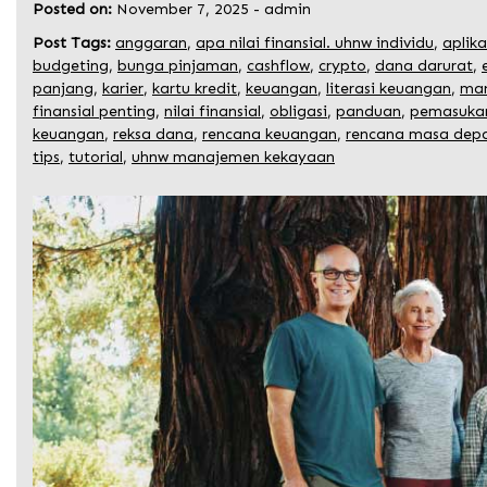
Posted on:
November 7, 2025
-
admin
Post Tags:
anggaran
,
apa nilai finansial. uhnw individu
,
aplik
budgeting
,
bunga pinjaman
,
cashflow
,
crypto
,
dana darurat
,
panjang
,
karier
,
kartu kredit
,
keuangan
,
literasi keuangan
,
man
finansial penting
,
nilai finansial
,
obligasi
,
panduan
,
pemasuka
keuangan
,
reksa dana
,
rencana keuangan
,
rencana masa dep
tips
,
tutorial
,
uhnw manajemen kekayaan