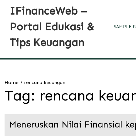
Skip
IFinanceWeb –
to
content
Portal Edukasi &
SAMPLE P
Tips Keuangan
Home
rencana keuangan
Tag:
rencana keua
Meneruskan Nilai Finansial k