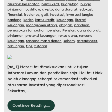
asuransi kesehatan
,
bisnis kecil
,
budgeting
,
bunga
pinjaman
,
cashflow
,
crypto
,
dana darurat
,
edukasi
,
finansial
,
freelance
,
gaji
,
investasi
,
investasi jangka
panjang
,
karier
,
kartu kredit
,
keuangan
,
literasi
keuangan
,
manajemen utang
,
obligasi
,
panduan
,
pemasukan tambahan
,
pensiun
,
Pensiun: dana darurat
,
pinjaman
,
proteksi keuangan
,
reksa dana
,
rencana
keuangan
,
rencana masa depan
,
saham
,
spreadsheet
,
tabungan
,
tips
,
tutorial
[ad_1] Materi ini dimaksudkan untuk tujuan
informasi umum dan pendidikan saja. Hal ini tidak
boleh dianggap sebagai rekomendasi individual
atau saran investasi yang dipersonalisasi.
Sekuritas,…
Continue Reading....