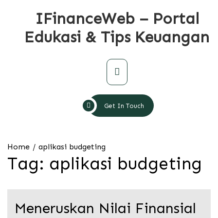
Skip
IFinanceWeb – Portal
to
content
Edukasi & Tips Keuangan
Primary
Menu
Get In Touch
Home
aplikasi budgeting
Tag:
aplikasi budgeting
Meneruskan Nilai Finansial