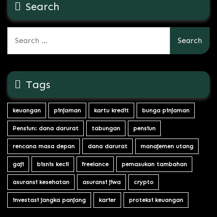
Search
Search
for:
Tags
keuangan
pinjaman
kartu kredit
bunga pinjaman
Pensiun: dana darurat
tabungan
pensiun
rencana masa depan
dana darurat
manajemen utang
gaji
bisnis kecil
freelance
pemasukan tambahan
asuransi kesehatan
asuransi jiwa
crypto
investasi jangka panjang
karier
proteksi keuangan