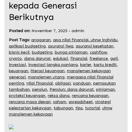
kepada Generasi
Berikutnya
Posted on:
November 7, 2025
-
admin
Post Tags:
anggaran
,
apa nilai finansial. uhnw individu
,
aplikasi budgeting
,
asuransi jiwa
,
asuransi kesehatan
,
bisnis kecil
,
budgeting
,
bunga pinjaman
,
cashflow
,
crypto
,
dana darurat
,
edukasi
,
finansial
,
freelance
,
gaji
,
investasi
,
investasi jangka panjang
,
karier
,
kartu kredit
,
keuangan
,
literasi keuangan
,
manajemen kekayaan
generasi
,
manajemen utang
,
mengapa nilai finansial
penting
,
nilai finansial
,
obligasi
,
panduan
,
pemasukan
tambahan
,
pensiun
,
Pensiun: dana darurat
,
pinjaman
,
proteksi keuangan
,
reksa dana
,
rencana keuangan
,
rencana masa depan
,
saham
,
spreadsheet
,
strategi
pelestarian kekayaan
,
tabungan
,
tips
,
tutorial
,
uhnw
manajemen kekayaan