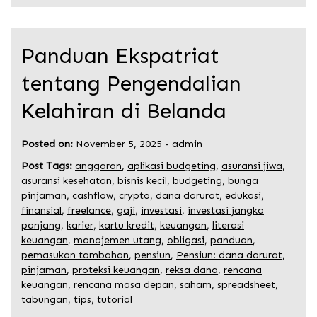
Panduan Ekspatriat
tentang Pengendalian
Kelahiran di Belanda
Posted on:
November 5, 2025
-
admin
Post Tags:
anggaran
,
aplikasi budgeting
,
asuransi jiwa
,
asuransi kesehatan
,
bisnis kecil
,
budgeting
,
bunga
pinjaman
,
cashflow
,
crypto
,
dana darurat
,
edukasi
,
finansial
,
freelance
,
gaji
,
investasi
,
investasi jangka
panjang
,
karier
,
kartu kredit
,
keuangan
,
literasi
keuangan
,
manajemen utang
,
obligasi
,
panduan
,
pemasukan tambahan
,
pensiun
,
Pensiun: dana darurat
,
pinjaman
,
proteksi keuangan
,
reksa dana
,
rencana
keuangan
,
rencana masa depan
,
saham
,
spreadsheet
,
tabungan
,
tips
,
tutorial