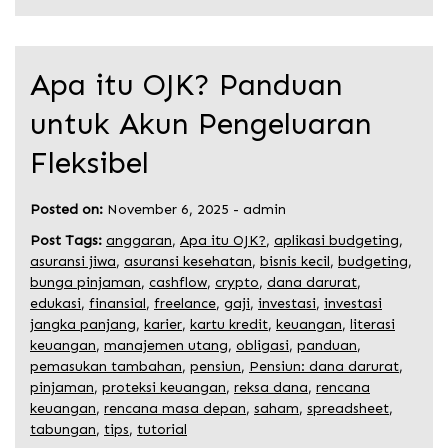
Apa itu OJK? Panduan
untuk Akun Pengeluaran
Fleksibel
Posted on:
November 6, 2025
-
admin
Post Tags:
anggaran
,
Apa itu OJK?
,
aplikasi budgeting
,
asuransi jiwa
,
asuransi kesehatan
,
bisnis kecil
,
budgeting
,
bunga pinjaman
,
cashflow
,
crypto
,
dana darurat
,
edukasi
,
finansial
,
freelance
,
gaji
,
investasi
,
investasi
jangka panjang
,
karier
,
kartu kredit
,
keuangan
,
literasi
keuangan
,
manajemen utang
,
obligasi
,
panduan
,
pemasukan tambahan
,
pensiun
,
Pensiun: dana darurat
,
pinjaman
,
proteksi keuangan
,
reksa dana
,
rencana
keuangan
,
rencana masa depan
,
saham
,
spreadsheet
,
tabungan
,
tips
,
tutorial