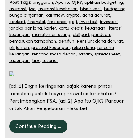
Post Tags:
anggaran
,
Apa itu OJK?
,
aplikasi budgeting
,
asuransi jiwa
,
asuransi kesehatan
,
bisnis kecil
,
budgeting
,
bunga pinjaman
,
cashflow
,
crypto
,
dana darurat
,
edukasi
,
finansial
,
freelance
,
gaji
,
investasi
,
investasi
jangka panjang
,
karier
,
kartu kredit
,
keuangan
,
literasi
keuangan
,
manajemen utang
,
obligasi
,
panduan
,
pemasukan tambahan
,
pensiun
,
Pensiun: dana darurat
,
pinjaman
,
proteksi keuangan
,
reksa dana
,
rencana
keuangan
,
rencana masa depan
,
saham
,
spreadsheet
,
tabungan
,
tips
,
tutorial
[ad_1] Ingin keringanan pajak karena pintar
menabung untuk biaya perawatan kesehatan?
Pertimbangkan FSA. [ad_2] Apa itu OJK? Panduan
untuk Akun Pengeluaran Fleksibel
Continue Reading....