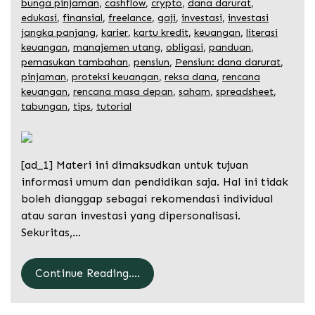
bunga pinjaman
,
cashflow
,
crypto
,
dana darurat
,
edukasi
,
finansial
,
freelance
,
gaji
,
investasi
,
investasi
jangka panjang
,
karier
,
kartu kredit
,
keuangan
,
literasi
keuangan
,
manajemen utang
,
obligasi
,
panduan
,
pemasukan tambahan
,
pensiun
,
Pensiun: dana darurat
,
pinjaman
,
proteksi keuangan
,
reksa dana
,
rencana
keuangan
,
rencana masa depan
,
saham
,
spreadsheet
,
tabungan
,
tips
,
tutorial
[ad_1] Materi ini dimaksudkan untuk tujuan
informasi umum dan pendidikan saja. Hal ini tidak
boleh dianggap sebagai rekomendasi individual
atau saran investasi yang dipersonalisasi.
Sekuritas,…
Continue Reading....