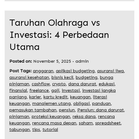
Taruhan Olahraga vs
Investasi: 4 Perbedaan
Utama
Posted on:
November 5, 2025
-
admin
Post Tags:
anggaran
,
aplikasi budgeting
,
asuransi jiwa
,
asuransi kesehatan
,
bisnis kecil
,
budgeting
,
bunga
pinjaman
,
cashflow
,
crypto
,
dana darurat
,
edukasi
,
finansial
,
freelance
,
gaji
,
investasi
,
investasi jangka
panjang
,
karier
,
kartu kredit
,
keuangan
,
literasi
keuangan
,
manajemen utang
,
obligasi
,
panduan
,
pemasukan tambahan
,
pensiun
,
Pensiun: dana darurat
,
pinjaman
,
proteksi keuangan
,
reksa dana
,
rencana
keuangan
,
rencana masa depan
,
saham
,
spreadsheet
,
tabungan
,
tips
,
tutorial