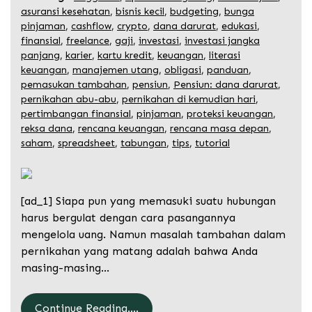
asuransi kesehatan
,
bisnis kecil
,
budgeting
,
bunga
pinjaman
,
cashflow
,
crypto
,
dana darurat
,
edukasi
,
finansial
,
freelance
,
gaji
,
investasi
,
investasi jangka
panjang
,
karier
,
kartu kredit
,
keuangan
,
literasi
keuangan
,
manajemen utang
,
obligasi
,
panduan
,
pemasukan tambahan
,
pensiun
,
Pensiun: dana darurat
,
pernikahan abu-abu
,
pernikahan di kemudian hari
,
pertimbangan finansial
,
pinjaman
,
proteksi keuangan
,
reksa dana
,
rencana keuangan
,
rencana masa depan
,
saham
,
spreadsheet
,
tabungan
,
tips
,
tutorial
[ad_1] Siapa pun yang memasuki suatu hubungan
harus bergulat dengan cara pasangannya
mengelola uang. Namun masalah tambahan dalam
pernikahan yang matang adalah bahwa Anda
masing-masing…
Continue Reading....