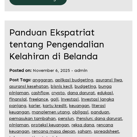
Panduan Ekspatriat
tentang Pengendalian
Kelahiran di Belanda
Posted on:
November 6, 2025
-
admin
Post Tags:
anggaran
,
aplikasi budgeting
,
asuransi jiwa
,
asuransi kesehatan
,
bisnis kecil
,
budgeting
,
bunga
pinjaman
,
cashflow
,
crypto
,
dana darurat
,
edukasi
,
finansial
,
freelance
,
gaji
,
investasi
,
investasi jangka
panjang
,
karier
,
kartu kredit
,
keuangan
,
literasi
keuangan
,
manajemen utang
,
obligasi
,
panduan
,
pemasukan tambahan
,
pensiun
,
Pensiun: dana darurat
,
pinjaman
,
proteksi keuangan
,
reksa dana
,
rencana
keuangan
,
rencana masa depan
,
saham
,
spreadsheet
,