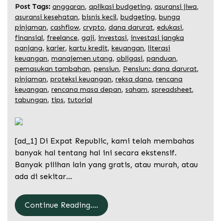
Post Tags:
anggaran
,
aplikasi budgeting
,
asuransi jiwa
,
asuransi kesehatan
,
bisnis kecil
,
budgeting
,
bunga
pinjaman
,
cashflow
,
crypto
,
dana darurat
,
edukasi
,
finansial
,
freelance
,
gaji
,
investasi
,
investasi jangka
panjang
,
karier
,
kartu kredit
,
keuangan
,
literasi
keuangan
,
manajemen utang
,
obligasi
,
panduan
,
pemasukan tambahan
,
pensiun
,
Pensiun: dana darurat
,
pinjaman
,
proteksi keuangan
,
reksa dana
,
rencana
keuangan
,
rencana masa depan
,
saham
,
spreadsheet
,
tabungan
,
tips
,
tutorial
[ad_1] Di Expat Republic, kami telah membahas
banyak hal tentang hal ini secara ekstensif.
Banyak pilihan lain yang gratis, atau murah, atau
ada di sekitar…
Continue Reading....