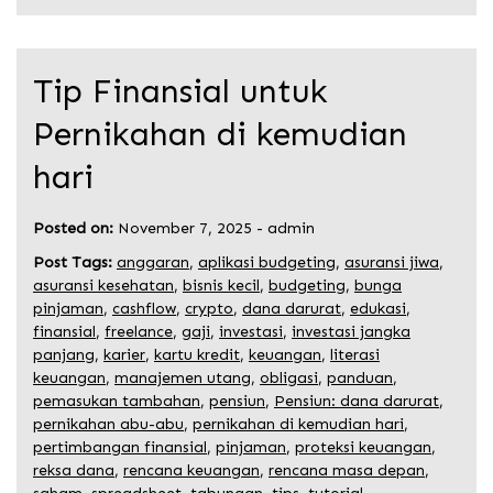
Tip Finansial untuk
Pernikahan di kemudian
hari
Posted on:
November 7, 2025
-
admin
Post Tags:
anggaran
,
aplikasi budgeting
,
asuransi jiwa
,
asuransi kesehatan
,
bisnis kecil
,
budgeting
,
bunga
pinjaman
,
cashflow
,
crypto
,
dana darurat
,
edukasi
,
finansial
,
freelance
,
gaji
,
investasi
,
investasi jangka
panjang
,
karier
,
kartu kredit
,
keuangan
,
literasi
keuangan
,
manajemen utang
,
obligasi
,
panduan
,
pemasukan tambahan
,
pensiun
,
Pensiun: dana darurat
,
pernikahan abu-abu
,
pernikahan di kemudian hari
,
pertimbangan finansial
,
pinjaman
,
proteksi keuangan
,
reksa dana
,
rencana keuangan
,
rencana masa depan
,