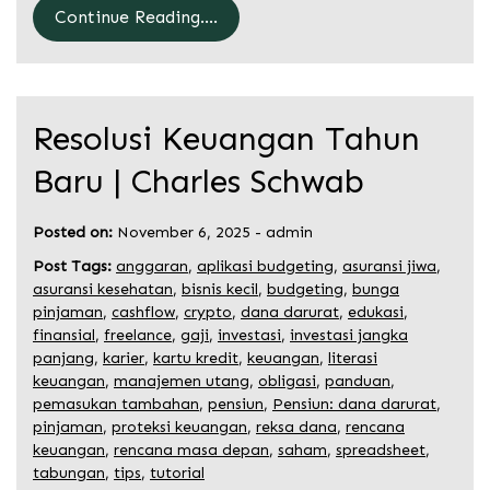
Continue Reading....
Resolusi Keuangan Tahun
Baru | Charles Schwab
Posted on:
November 6, 2025
-
admin
Post Tags:
anggaran
,
aplikasi budgeting
,
asuransi jiwa
,
asuransi kesehatan
,
bisnis kecil
,
budgeting
,
bunga
pinjaman
,
cashflow
,
crypto
,
dana darurat
,
edukasi
,
finansial
,
freelance
,
gaji
,
investasi
,
investasi jangka
panjang
,
karier
,
kartu kredit
,
keuangan
,
literasi
keuangan
,
manajemen utang
,
obligasi
,
panduan
,
pemasukan tambahan
,
pensiun
,
Pensiun: dana darurat
,
pinjaman
,
proteksi keuangan
,
reksa dana
,
rencana
keuangan
,
rencana masa depan
,
saham
,
spreadsheet
,
tabungan
,
tips
,
tutorial