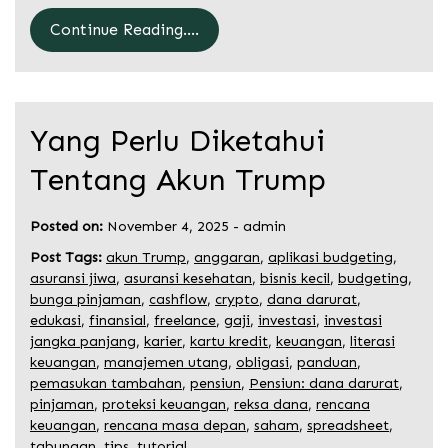
Continue Reading....
Yang Perlu Diketahui
Tentang Akun Trump
Posted on:
November 4, 2025
-
admin
Post Tags:
akun Trump
,
anggaran
,
aplikasi budgeting
,
asuransi jiwa
,
asuransi kesehatan
,
bisnis kecil
,
budgeting
,
bunga pinjaman
,
cashflow
,
crypto
,
dana darurat
,
edukasi
,
finansial
,
freelance
,
gaji
,
investasi
,
investasi
jangka panjang
,
karier
,
kartu kredit
,
keuangan
,
literasi
keuangan
,
manajemen utang
,
obligasi
,
panduan
,
pemasukan tambahan
,
pensiun
,
Pensiun: dana darurat
,
pinjaman
,
proteksi keuangan
,
reksa dana
,
rencana
keuangan
,
rencana masa depan
,
saham
,
spreadsheet
,
tabungan
,
tips
,
tutorial