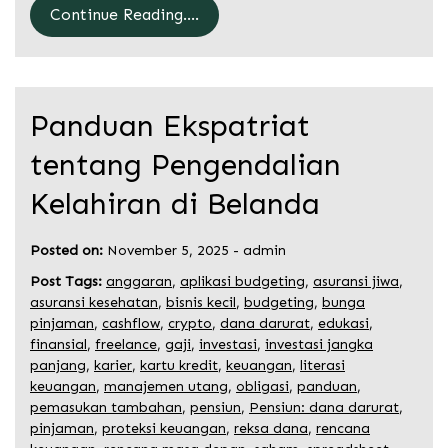
Continue Reading....
Panduan Ekspatriat
tentang Pengendalian
Kelahiran di Belanda
Posted on:
November 5, 2025
-
admin
Post Tags:
anggaran
,
aplikasi budgeting
,
asuransi jiwa
,
asuransi kesehatan
,
bisnis kecil
,
budgeting
,
bunga
pinjaman
,
cashflow
,
crypto
,
dana darurat
,
edukasi
,
finansial
,
freelance
,
gaji
,
investasi
,
investasi jangka
panjang
,
karier
,
kartu kredit
,
keuangan
,
literasi
keuangan
,
manajemen utang
,
obligasi
,
panduan
,
pemasukan tambahan
,
pensiun
,
Pensiun: dana darurat
,
pinjaman
,
proteksi keuangan
,
reksa dana
,
rencana