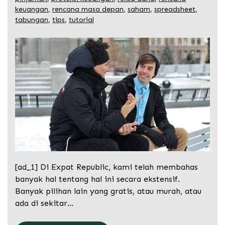
keuangan
,
rencana masa depan
,
saham
,
spreadsheet
,
tabungan
,
tips
,
tutorial
[ad_1] Di Expat Republic, kami telah membahas
banyak hal tentang hal ini secara ekstensif.
Banyak pilihan lain yang gratis, atau murah, atau
ada di sekitar…