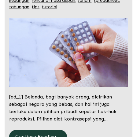
keuangan
,
rencana masa depan
,
saham
,
spreadsheet
,
tabungan
,
tips
,
tutorial
[ad_1] Belanda, bagi banyak orang, dicirikan
sebagai negara yang bebas, dan hal ini juga
berlaku dalam pilihan pribadi seputar hak-hak
reproduksi. Pilihan alat kontrasepsi yang…
Continue Reading....