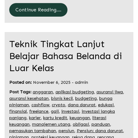
Continue Reading....
Teknik Tingkat Lanjut
Belajar Bahasa Belanda di
Luar Kelas
Posted on:
November 6, 2025
-
admin
Post Tags:
anggaran
,
aplikasi budgeting
,
asuransi jiwa
,
asuransi kesehatan
,
bisnis kecil
,
budgeting
,
bunga
pinjaman
,
cashflow
,
crypto
,
dana darurat
,
edukasi
,
finansial
,
freelance
,
gaji
,
investasi
,
investasi jangka
panjang
,
karier
,
kartu kredit
,
keuangan
,
literasi
keuangan
,
manajemen utang
,
obligasi
,
panduan
,
pemasukan tambahan
,
pensiun
,
Pensiun: dana darurat
,
pinjaman
,
proteksi keuangan
,
reksa dana
,
rencana