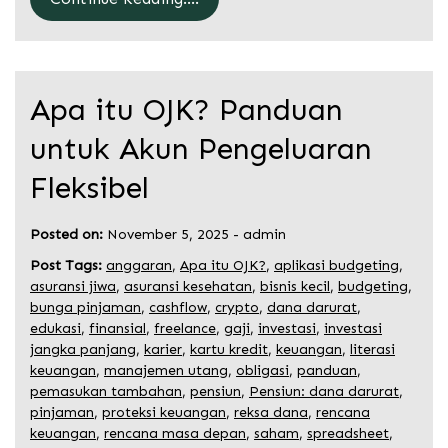
Apa itu OJK? Panduan
untuk Akun Pengeluaran
Fleksibel
Posted on:
November 5, 2025
-
admin
Post Tags:
anggaran
,
Apa itu OJK?
,
aplikasi budgeting
,
asuransi jiwa
,
asuransi kesehatan
,
bisnis kecil
,
budgeting
,
bunga pinjaman
,
cashflow
,
crypto
,
dana darurat
,
edukasi
,
finansial
,
freelance
,
gaji
,
investasi
,
investasi
jangka panjang
,
karier
,
kartu kredit
,
keuangan
,
literasi
keuangan
,
manajemen utang
,
obligasi
,
panduan
,
pemasukan tambahan
,
pensiun
,
Pensiun: dana darurat
,
pinjaman
,
proteksi keuangan
,
reksa dana
,
rencana
keuangan
,
rencana masa depan
,
saham
,
spreadsheet
,