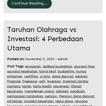
Continue Reading....
Taruhan Olahraga vs
Investasi: 4 Perbedaan
Utama
Posted on:
November 5, 2025
-
admin
Post Tags:
anggaran
,
aplikasi budgeting
,
asuransi jiwa
,
asuransi kesehatan
,
bisnis kecil
,
budgeting
,
bunga
pinjaman
,
cashflow
,
crypto
,
dana darurat
,
edukasi
,
finansial
,
freelance
,
gaji
,
investasi
,
investasi jangka
panjang
,
karier
,
kartu kredit
,
keuangan
,
literasi
keuangan
,
manajemen utang
,
obligasi
,
panduan
,
pemasukan tambahan
,
pensiun
,
Pensiun: dana darurat
,
pinjaman
,
proteksi keuangan
,
reksa dana
,
rencana