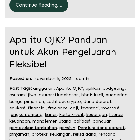
Continue Reading....
Apa itu OJK? Panduan
untuk Akun Pengeluaran
Fleksibel
Posted on:
November 6, 2025
-
admin
Post Tags:
anggaran
,
Apa itu OJK?
,
aplikasi budgeting
,
asuransi jiwa
,
asuransi kesehatan
,
bisnis kecil
,
budgeting
,
bunga pinjaman
,
cashflow
,
crypto
,
dana darurat
,
edukasi
,
finansial
,
freelance
,
gaji
,
investasi
,
investasi
jangka panjang
,
karier
,
kartu kredit
,
keuangan
,
literasi
keuangan
,
manajemen utang
,
obligasi
,
panduan
,
pemasukan tambahan
,
pensiun
,
Pensiun: dana darurat
,
pinjaman
,
proteksi keuangan
,
reksa dana
,
rencana