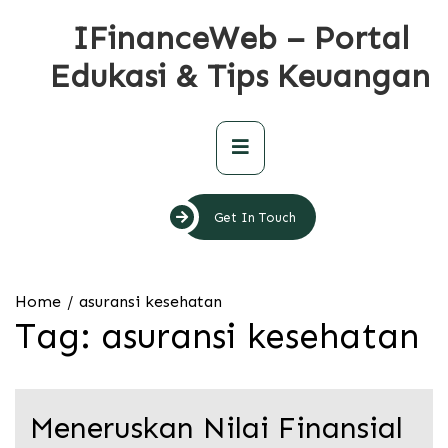
Skip
IFinanceWeb – Portal
to
content
Edukasi & Tips Keuangan
Primary
Menu
Get In Touch
Home
asuransi kesehatan
Tag:
asuransi kesehatan
Meneruskan Nilai Finansial