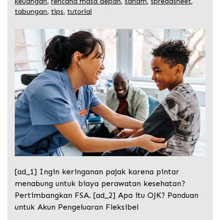
keuangan
,
rencana masa depan
,
saham
,
spreadsheet
,
tabungan
,
tips
,
tutorial
[ad_1] Ingin keringanan pajak karena pintar
menabung untuk biaya perawatan kesehatan?
Pertimbangkan FSA. [ad_2] Apa itu OJK? Panduan
untuk Akun Pengeluaran Fleksibel