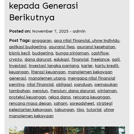
kepada Generasi
Berikutnya
Posted on:
November 7, 2025
-
admin
Post Tags:
anggaran
,
apa nilai finansial. uhnw individu
,
aplikasi budgeting
,
asuransi jiwa
,
asuransi kesehatan
,
bisnis kecil
,
budgeting
,
bunga pinjaman
,
cashflow
,
crypto
,
dana darurat
,
edukasi
,
finansial
,
freelance
,
gaji
,
investasi
,
investasi jangka panjang
,
karier
,
kartu kredit
,
keuangan
,
literasi keuangan
,
manajemen kekayaan
generasi
,
manajemen utang
,
mengapa nilai finansial
penting
,
nilai finansial
,
obligasi
,
panduan
,
pemasukan
tambahan
,
pensiun
,
Pensiun: dana darurat
,
pinjaman
,
proteksi keuangan
,
reksa dana
,
rencana keuangan
,
rencana masa depan
,
saham
,
spreadsheet
,
strategi
pelestarian kekayaan
,
tabungan
,
tips
,
tutorial
,
uhnw
manajemen kekayaan