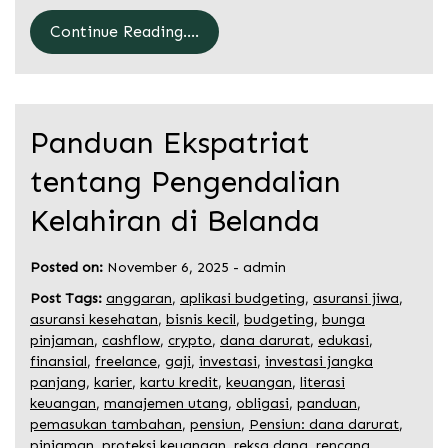
Continue Reading....
Panduan Ekspatriat
tentang Pengendalian
Kelahiran di Belanda
Posted on:
November 6, 2025
-
admin
Post Tags:
anggaran
,
aplikasi budgeting
,
asuransi jiwa
,
asuransi kesehatan
,
bisnis kecil
,
budgeting
,
bunga
pinjaman
,
cashflow
,
crypto
,
dana darurat
,
edukasi
,
finansial
,
freelance
,
gaji
,
investasi
,
investasi jangka
panjang
,
karier
,
kartu kredit
,
keuangan
,
literasi
keuangan
,
manajemen utang
,
obligasi
,
panduan
,
pemasukan tambahan
,
pensiun
,
Pensiun: dana darurat
,
pinjaman
,
proteksi keuangan
,
reksa dana
,
rencana