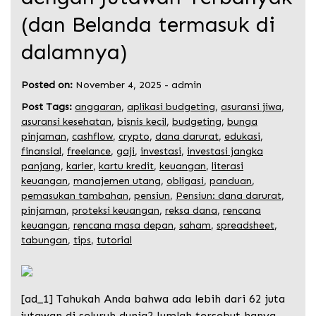
(dan Belanda termasuk di
dalamnya)
Posted on:
November 4, 2025
-
admin
Post Tags:
anggaran
,
aplikasi budgeting
,
asuransi jiwa
,
asuransi kesehatan
,
bisnis kecil
,
budgeting
,
bunga
pinjaman
,
cashflow
,
crypto
,
dana darurat
,
edukasi
,
finansial
,
freelance
,
gaji
,
investasi
,
investasi jangka
panjang
,
karier
,
kartu kredit
,
keuangan
,
literasi
keuangan
,
manajemen utang
,
obligasi
,
panduan
,
pemasukan tambahan
,
pensiun
,
Pensiun: dana darurat
,
pinjaman
,
proteksi keuangan
,
reksa dana
,
rencana
keuangan
,
rencana masa depan
,
saham
,
spreadsheet
,
tabungan
,
tips
,
tutorial
[ad_1] Tahukah Anda bahwa ada lebih dari 62 juta
jutawan di seluruh dunia? Jumlah tersebut hanya