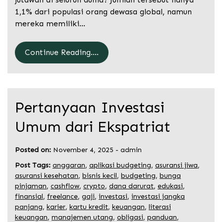
1,1% dari populasi orang dewasa global, namun
mereka memiliki…
Continue Reading....
Pertanyaan Investasi
Umum dari Ekspatriat
Posted on:
November 4, 2025
-
admin
Post Tags:
anggaran
,
aplikasi budgeting
,
asuransi jiwa
,
asuransi kesehatan
,
bisnis kecil
,
budgeting
,
bunga
pinjaman
,
cashflow
,
crypto
,
dana darurat
,
edukasi
,
finansial
,
freelance
,
gaji
,
investasi
,
investasi jangka
panjang
,
karier
,
kartu kredit
,
keuangan
,
literasi
keuangan
,
manajemen utang
,
obligasi
,
panduan
,