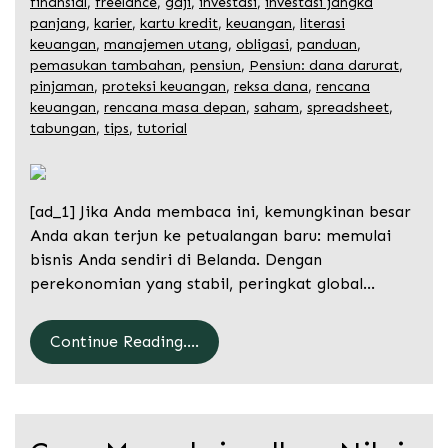
finansial
,
freelance
,
gaji
,
investasi
,
investasi jangka
panjang
,
karier
,
kartu kredit
,
keuangan
,
literasi
keuangan
,
manajemen utang
,
obligasi
,
panduan
,
pemasukan tambahan
,
pensiun
,
Pensiun: dana darurat
,
pinjaman
,
proteksi keuangan
,
reksa dana
,
rencana
keuangan
,
rencana masa depan
,
saham
,
spreadsheet
,
tabungan
,
tips
,
tutorial
[ad_1] Jika Anda membaca ini, kemungkinan besar
Anda akan terjun ke petualangan baru: memulai
bisnis Anda sendiri di Belanda. Dengan
perekonomian yang stabil, peringkat global…
Continue Reading....