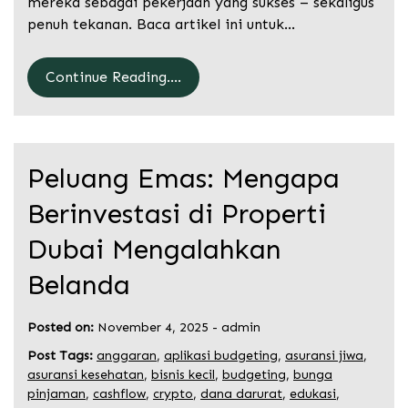
mereka sebagai pekerjaan yang sukses – sekaligus
penuh tekanan. Baca artikel ini untuk…
Continue Reading....
Peluang Emas: Mengapa
Berinvestasi di Properti
Dubai Mengalahkan
Belanda
Posted on:
November 4, 2025
-
admin
Post Tags:
anggaran
,
aplikasi budgeting
,
asuransi jiwa
,
asuransi kesehatan
,
bisnis kecil
,
budgeting
,
bunga
pinjaman
,
cashflow
,
crypto
,
dana darurat
,
edukasi
,