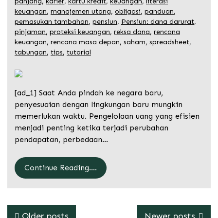
panjang
,
karier
,
kartu kredit
,
keuangan
,
literasi
keuangan
,
manajemen utang
,
obligasi
,
panduan
,
pemasukan tambahan
,
pensiun
,
Pensiun: dana darurat
,
pinjaman
,
proteksi keuangan
,
reksa dana
,
rencana
keuangan
,
rencana masa depan
,
saham
,
spreadsheet
,
tabungan
,
tips
,
tutorial
[ad_1] Saat Anda pindah ke negara baru,
penyesuaian dengan lingkungan baru mungkin
memerlukan waktu. Pengelolaan uang yang efisien
menjadi penting ketika terjadi perubahan
pendapatan, perbedaan…
Continue Reading....
Posts
Older posts
Newer posts