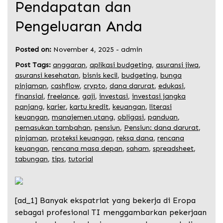
Pendapatan dan
Pengeluaran Anda
Posted on:
November 4, 2025
-
admin
Post Tags:
anggaran
,
aplikasi budgeting
,
asuransi jiwa
,
asuransi kesehatan
,
bisnis kecil
,
budgeting
,
bunga
pinjaman
,
cashflow
,
crypto
,
dana darurat
,
edukasi
,
finansial
,
freelance
,
gaji
,
investasi
,
investasi jangka
panjang
,
karier
,
kartu kredit
,
keuangan
,
literasi
keuangan
,
manajemen utang
,
obligasi
,
panduan
,
pemasukan tambahan
,
pensiun
,
Pensiun: dana darurat
,
pinjaman
,
proteksi keuangan
,
reksa dana
,
rencana
keuangan
,
rencana masa depan
,
saham
,
spreadsheet
,
tabungan
,
tips
,
tutorial
[ad_1] Banyak ekspatriat yang bekerja di Eropa
sebagai profesional TI menggambarkan pekerjaan