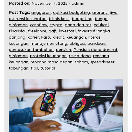
Posted on:
November 4, 2025
-
admin
Post Tags:
anggaran
,
aplikasi budgeting
,
asuransi jiwa
,
asuransi kesehatan
,
bisnis kecil
,
budgeting
,
bunga
pinjaman
,
cashflow
,
crypto
,
dana darurat
,
edukasi
,
finansial
,
freelance
,
gaji
,
investasi
,
investasi jangka
panjang
,
karier
,
kartu kredit
,
keuangan
,
literasi
keuangan
,
manajemen utang
,
obligasi
,
panduan
,
pemasukan tambahan
,
pensiun
,
Pensiun: dana darurat
,
pinjaman
,
proteksi keuangan
,
reksa dana
,
rencana
keuangan
,
rencana masa depan
,
saham
,
spreadsheet
,
tabungan
,
tips
,
tutorial