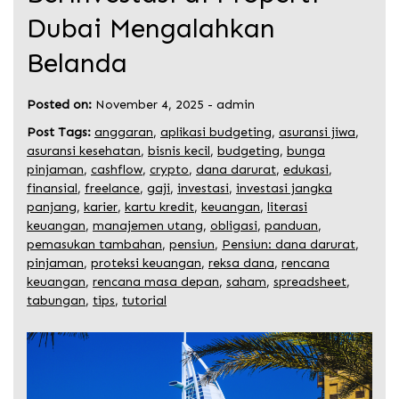
Dubai Mengalahkan
Belanda
Posted on:
November 4, 2025
-
admin
Post Tags:
anggaran
,
aplikasi budgeting
,
asuransi jiwa
,
asuransi kesehatan
,
bisnis kecil
,
budgeting
,
bunga
pinjaman
,
cashflow
,
crypto
,
dana darurat
,
edukasi
,
finansial
,
freelance
,
gaji
,
investasi
,
investasi jangka
panjang
,
karier
,
kartu kredit
,
keuangan
,
literasi
keuangan
,
manajemen utang
,
obligasi
,
panduan
,
pemasukan tambahan
,
pensiun
,
Pensiun: dana darurat
,
pinjaman
,
proteksi keuangan
,
reksa dana
,
rencana
keuangan
,
rencana masa depan
,
saham
,
spreadsheet
,
tabungan
,
tips
,
tutorial