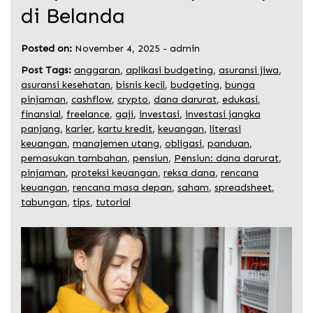
di Belanda
Posted on:
November 4, 2025
-
admin
Post Tags:
anggaran
,
aplikasi budgeting
,
asuransi jiwa
,
asuransi kesehatan
,
bisnis kecil
,
budgeting
,
bunga
pinjaman
,
cashflow
,
crypto
,
dana darurat
,
edukasi
,
finansial
,
freelance
,
gaji
,
investasi
,
investasi jangka
panjang
,
karier
,
kartu kredit
,
keuangan
,
literasi
keuangan
,
manajemen utang
,
obligasi
,
panduan
,
pemasukan tambahan
,
pensiun
,
Pensiun: dana darurat
,
pinjaman
,
proteksi keuangan
,
reksa dana
,
rencana
keuangan
,
rencana masa depan
,
saham
,
spreadsheet
,
tabungan
,
tips
,
tutorial