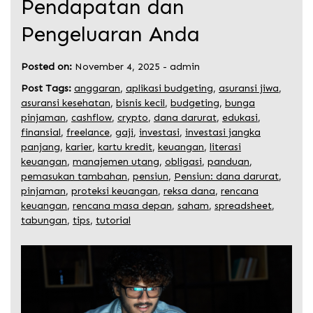
Pendapatan dan
Pengeluaran Anda
Posted on:
November 4, 2025
-
admin
Post Tags:
anggaran
,
aplikasi budgeting
,
asuransi jiwa
,
asuransi kesehatan
,
bisnis kecil
,
budgeting
,
bunga
pinjaman
,
cashflow
,
crypto
,
dana darurat
,
edukasi
,
finansial
,
freelance
,
gaji
,
investasi
,
investasi jangka
panjang
,
karier
,
kartu kredit
,
keuangan
,
literasi
keuangan
,
manajemen utang
,
obligasi
,
panduan
,
pemasukan tambahan
,
pensiun
,
Pensiun: dana darurat
,
pinjaman
,
proteksi keuangan
,
reksa dana
,
rencana
keuangan
,
rencana masa depan
,
saham
,
spreadsheet
,
tabungan
,
tips
,
tutorial