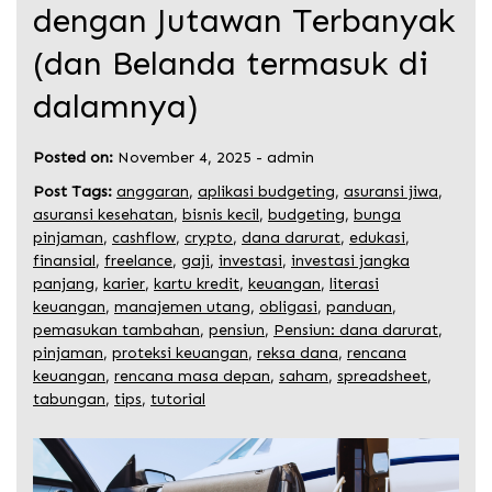
dengan Jutawan Terbanyak
(dan Belanda termasuk di
dalamnya)
Posted on:
November 4, 2025
-
admin
Post Tags:
anggaran
,
aplikasi budgeting
,
asuransi jiwa
,
asuransi kesehatan
,
bisnis kecil
,
budgeting
,
bunga
pinjaman
,
cashflow
,
crypto
,
dana darurat
,
edukasi
,
finansial
,
freelance
,
gaji
,
investasi
,
investasi jangka
panjang
,
karier
,
kartu kredit
,
keuangan
,
literasi
keuangan
,
manajemen utang
,
obligasi
,
panduan
,
pemasukan tambahan
,
pensiun
,
Pensiun: dana darurat
,
pinjaman
,
proteksi keuangan
,
reksa dana
,
rencana
keuangan
,
rencana masa depan
,
saham
,
spreadsheet
,
tabungan
,
tips
,
tutorial