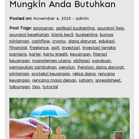
Mungkin Anda Butuhkan
Posted on:
November 4, 2025
-
admin
Post Tags:
anggaran
,
aplikasi budgeting
,
asuransi jiwa
,
asuransi kesehatan
,
bisnis kecil
,
budgeting
,
bunga
pinjaman
,
cashflow
,
crypto
,
dana darurat
,
edukasi
,
finansial
,
freelance
,
gaji
,
investasi
,
investasi jangka
panjang
,
karier
,
kartu kredit
,
keuangan
,
literasi
keuangan
,
manajemen utang
,
obligasi
,
panduan
,
pemasukan tambahan
,
pensiun
,
Pensiun: dana darurat
,
pinjaman
,
proteksi keuangan
,
reksa dana
,
rencana
keuangan
,
rencana masa depan
,
saham
,
spreadsheet
,
tabungan
,
tips
,
tutorial