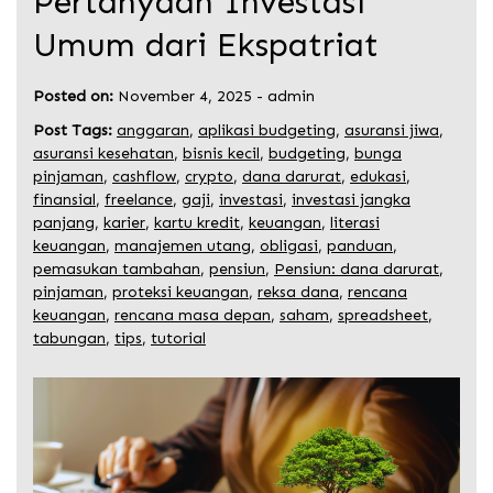
Pertanyaan Investasi
Umum dari Ekspatriat
Posted on:
November 4, 2025
-
admin
Post Tags:
anggaran
,
aplikasi budgeting
,
asuransi jiwa
,
asuransi kesehatan
,
bisnis kecil
,
budgeting
,
bunga
pinjaman
,
cashflow
,
crypto
,
dana darurat
,
edukasi
,
finansial
,
freelance
,
gaji
,
investasi
,
investasi jangka
panjang
,
karier
,
kartu kredit
,
keuangan
,
literasi
keuangan
,
manajemen utang
,
obligasi
,
panduan
,
pemasukan tambahan
,
pensiun
,
Pensiun: dana darurat
,
pinjaman
,
proteksi keuangan
,
reksa dana
,
rencana
keuangan
,
rencana masa depan
,
saham
,
spreadsheet
,
tabungan
,
tips
,
tutorial