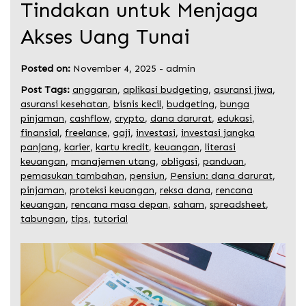
Tindakan untuk Menjaga
Akses Uang Tunai
Posted on:
November 4, 2025
-
admin
Post Tags:
anggaran
,
aplikasi budgeting
,
asuransi jiwa
,
asuransi kesehatan
,
bisnis kecil
,
budgeting
,
bunga
pinjaman
,
cashflow
,
crypto
,
dana darurat
,
edukasi
,
finansial
,
freelance
,
gaji
,
investasi
,
investasi jangka
panjang
,
karier
,
kartu kredit
,
keuangan
,
literasi
keuangan
,
manajemen utang
,
obligasi
,
panduan
,
pemasukan tambahan
,
pensiun
,
Pensiun: dana darurat
,
pinjaman
,
proteksi keuangan
,
reksa dana
,
rencana
keuangan
,
rencana masa depan
,
saham
,
spreadsheet
,
tabungan
,
tips
,
tutorial