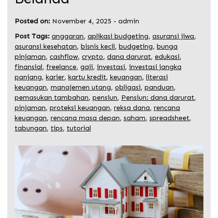
Posted on:
November 4, 2025
-
admin
Post Tags:
anggaran
,
aplikasi budgeting
,
asuransi jiwa
,
asuransi kesehatan
,
bisnis kecil
,
budgeting
,
bunga
pinjaman
,
cashflow
,
crypto
,
dana darurat
,
edukasi
,
finansial
,
freelance
,
gaji
,
investasi
,
investasi jangka
panjang
,
karier
,
kartu kredit
,
keuangan
,
literasi
keuangan
,
manajemen utang
,
obligasi
,
panduan
,
pemasukan tambahan
,
pensiun
,
Pensiun: dana darurat
,
pinjaman
,
proteksi keuangan
,
reksa dana
,
rencana
keuangan
,
rencana masa depan
,
saham
,
spreadsheet
,
tabungan
,
tips
,
tutorial