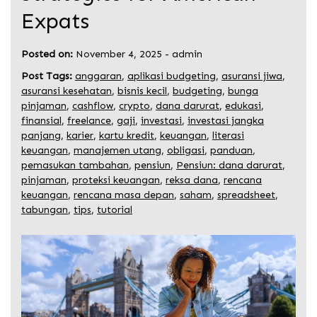
Expats
Posted on:
November 4, 2025
-
admin
Post Tags:
anggaran
,
aplikasi budgeting
,
asuransi jiwa
,
asuransi kesehatan
,
bisnis kecil
,
budgeting
,
bunga
pinjaman
,
cashflow
,
crypto
,
dana darurat
,
edukasi
,
finansial
,
freelance
,
gaji
,
investasi
,
investasi jangka
panjang
,
karier
,
kartu kredit
,
keuangan
,
literasi
keuangan
,
manajemen utang
,
obligasi
,
panduan
,
pemasukan tambahan
,
pensiun
,
Pensiun: dana darurat
,
pinjaman
,
proteksi keuangan
,
reksa dana
,
rencana
keuangan
,
rencana masa depan
,
saham
,
spreadsheet
,
tabungan
,
tips
,
tutorial