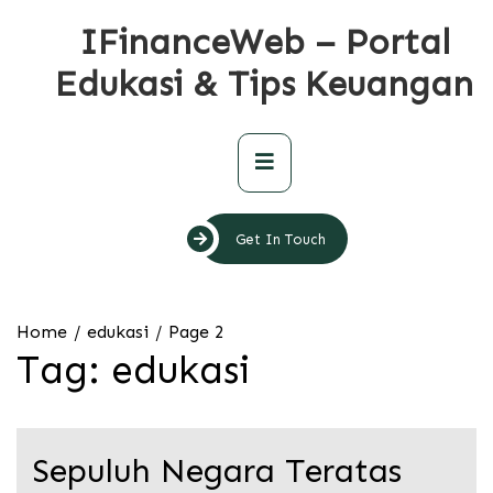
Skip
IFinanceWeb – Portal
to
content
Edukasi & Tips Keuangan
Primary
Menu
Get In Touch
Home
edukasi
Page 2
Tag:
edukasi
Sepuluh Negara Teratas