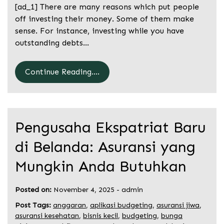
[ad_1] There are many reasons which put people
off investing their money. Some of them make
sense. For instance, investing while you have
outstanding debts…
Continue Reading....
Pengusaha Ekspatriat Baru
di Belanda: Asuransi yang
Mungkin Anda Butuhkan
Posted on:
November 4, 2025
-
admin
Post Tags:
anggaran
,
aplikasi budgeting
,
asuransi jiwa
,
asuransi kesehatan
,
bisnis kecil
,
budgeting
,
bunga