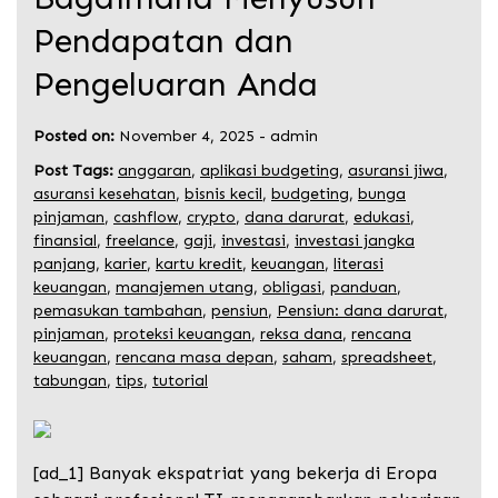
Pendapatan dan
Pengeluaran Anda
Posted on:
November 4, 2025
-
admin
Post Tags:
anggaran
,
aplikasi budgeting
,
asuransi jiwa
,
asuransi kesehatan
,
bisnis kecil
,
budgeting
,
bunga
pinjaman
,
cashflow
,
crypto
,
dana darurat
,
edukasi
,
finansial
,
freelance
,
gaji
,
investasi
,
investasi jangka
panjang
,
karier
,
kartu kredit
,
keuangan
,
literasi
keuangan
,
manajemen utang
,
obligasi
,
panduan
,
pemasukan tambahan
,
pensiun
,
Pensiun: dana darurat
,
pinjaman
,
proteksi keuangan
,
reksa dana
,
rencana
keuangan
,
rencana masa depan
,
saham
,
spreadsheet
,
tabungan
,
tips
,
tutorial
[ad_1] Banyak ekspatriat yang bekerja di Eropa