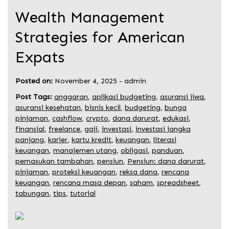
Wealth Management
Strategies for American
Expats
Posted on:
November 4, 2025
-
admin
Post Tags:
anggaran
,
aplikasi budgeting
,
asuransi jiwa
,
asuransi kesehatan
,
bisnis kecil
,
budgeting
,
bunga
pinjaman
,
cashflow
,
crypto
,
dana darurat
,
edukasi
,
finansial
,
freelance
,
gaji
,
investasi
,
investasi jangka
panjang
,
karier
,
kartu kredit
,
keuangan
,
literasi
keuangan
,
manajemen utang
,
obligasi
,
panduan
,
pemasukan tambahan
,
pensiun
,
Pensiun: dana darurat
,
pinjaman
,
proteksi keuangan
,
reksa dana
,
rencana
keuangan
,
rencana masa depan
,
saham
,
spreadsheet
,
tabungan
,
tips
,
tutorial