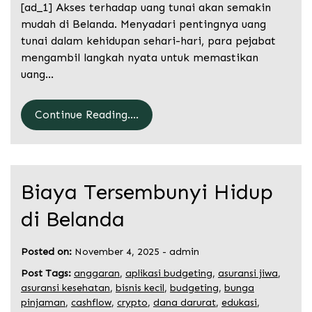
[ad_1] Akses terhadap uang tunai akan semakin
mudah di Belanda. Menyadari pentingnya uang
tunai dalam kehidupan sehari-hari, para pejabat
mengambil langkah nyata untuk memastikan
uang…
Continue Reading....
Biaya Tersembunyi Hidup
di Belanda
Posted on:
November 4, 2025
-
admin
Post Tags:
anggaran
,
aplikasi budgeting
,
asuransi jiwa
,
asuransi kesehatan
,
bisnis kecil
,
budgeting
,
bunga
pinjaman
,
cashflow
,
crypto
,
dana darurat
,
edukasi
,