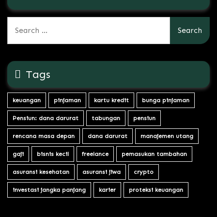
Search
for:
Tags
keuangan
pinjaman
kartu kredit
bunga pinjaman
Pensiun: dana darurat
tabungan
pensiun
rencana masa depan
dana darurat
manajemen utang
gaji
bisnis kecil
freelance
pemasukan tambahan
asuransi kesehatan
asuransi jiwa
crypto
investasi jangka panjang
karier
proteksi keuangan