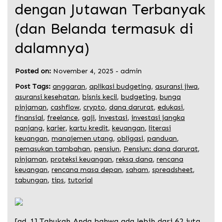
dengan Jutawan Terbanyak
(dan Belanda termasuk di
dalamnya)
Posted on:
November 4, 2025
-
admin
Post Tags:
anggaran
,
aplikasi budgeting
,
asuransi jiwa
,
asuransi kesehatan
,
bisnis kecil
,
budgeting
,
bunga
pinjaman
,
cashflow
,
crypto
,
dana darurat
,
edukasi
,
finansial
,
freelance
,
gaji
,
investasi
,
investasi jangka
panjang
,
karier
,
kartu kredit
,
keuangan
,
literasi
keuangan
,
manajemen utang
,
obligasi
,
panduan
,
pemasukan tambahan
,
pensiun
,
Pensiun: dana darurat
,
pinjaman
,
proteksi keuangan
,
reksa dana
,
rencana
keuangan
,
rencana masa depan
,
saham
,
spreadsheet
,
tabungan
,
tips
,
tutorial
[ad_1] Tahukah Anda bahwa ada lebih dari 62 juta