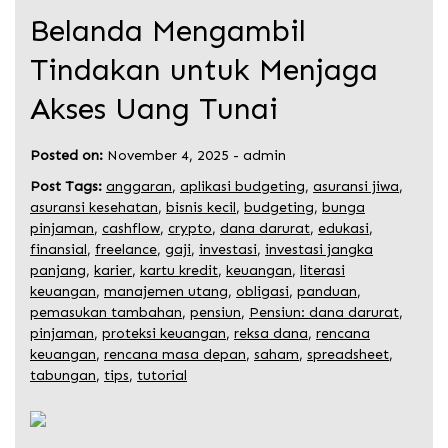
Belanda Mengambil
Tindakan untuk Menjaga
Akses Uang Tunai
Posted on:
November 4, 2025
-
admin
Post Tags:
anggaran
,
aplikasi budgeting
,
asuransi jiwa
,
asuransi kesehatan
,
bisnis kecil
,
budgeting
,
bunga
pinjaman
,
cashflow
,
crypto
,
dana darurat
,
edukasi
,
finansial
,
freelance
,
gaji
,
investasi
,
investasi jangka
panjang
,
karier
,
kartu kredit
,
keuangan
,
literasi
keuangan
,
manajemen utang
,
obligasi
,
panduan
,
pemasukan tambahan
,
pensiun
,
Pensiun: dana darurat
,
pinjaman
,
proteksi keuangan
,
reksa dana
,
rencana
keuangan
,
rencana masa depan
,
saham
,
spreadsheet
,
tabungan
,
tips
,
tutorial