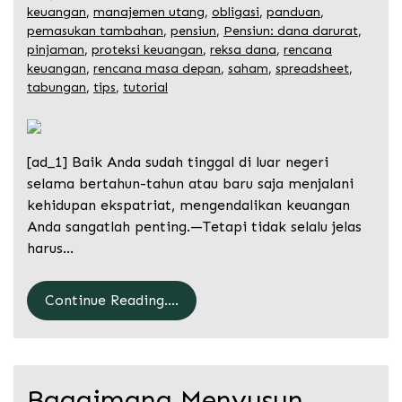
keuangan
,
manajemen utang
,
obligasi
,
panduan
,
pemasukan tambahan
,
pensiun
,
Pensiun: dana darurat
,
pinjaman
,
proteksi keuangan
,
reksa dana
,
rencana
keuangan
,
rencana masa depan
,
saham
,
spreadsheet
,
tabungan
,
tips
,
tutorial
[ad_1] Baik Anda sudah tinggal di luar negeri
selama bertahun-tahun atau baru saja menjalani
kehidupan ekspatriat, mengendalikan keuangan
Anda sangatlah penting.—Tetapi tidak selalu jelas
harus…
Continue Reading....
Bagaimana Menyusun