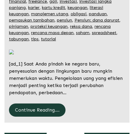
finansial
,
freelance
,
gaji
,
investasi
,
investasi jangka
panjang
,
karier
,
kartu kredit
,
keuangan
,
literasi
keuangan
,
manajemen utang
,
obligasi
,
panduan
,
pemasukan tambahan
,
pensiun
,
Pensiun: dana darurat
,
pinjaman
,
proteksi keuangan
,
reksa dana
,
rencana
keuangan
,
rencana masa depan
,
saham
,
spreadsheet
,
tabungan
,
tips
,
tutorial
[ad_1] Saat Anda pindah ke negara baru,
penyesuaian dengan lingkungan baru mungkin
memerlukan waktu. Pengelolaan uang yang efisien
menjadi penting ketika terjadi perubahan
pendapatan, perbedaan…
Continue Reading....