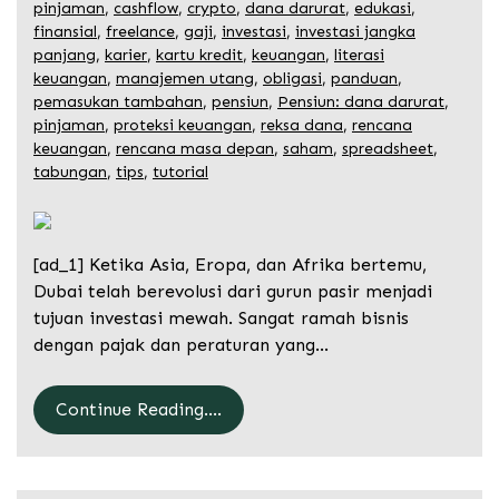
pinjaman
,
cashflow
,
crypto
,
dana darurat
,
edukasi
,
finansial
,
freelance
,
gaji
,
investasi
,
investasi jangka
panjang
,
karier
,
kartu kredit
,
keuangan
,
literasi
keuangan
,
manajemen utang
,
obligasi
,
panduan
,
pemasukan tambahan
,
pensiun
,
Pensiun: dana darurat
,
pinjaman
,
proteksi keuangan
,
reksa dana
,
rencana
keuangan
,
rencana masa depan
,
saham
,
spreadsheet
,
tabungan
,
tips
,
tutorial
[ad_1] Ketika Asia, Eropa, dan Afrika bertemu,
Dubai telah berevolusi dari gurun pasir menjadi
tujuan investasi mewah. Sangat ramah bisnis
dengan pajak dan peraturan yang…
Continue Reading....