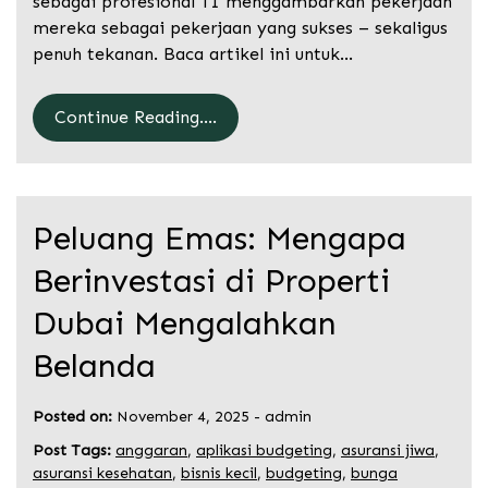
sebagai profesional TI menggambarkan pekerjaan
mereka sebagai pekerjaan yang sukses – sekaligus
penuh tekanan. Baca artikel ini untuk…
Continue Reading....
Peluang Emas: Mengapa
Berinvestasi di Properti
Dubai Mengalahkan
Belanda
Posted on:
November 4, 2025
-
admin
Post Tags:
anggaran
,
aplikasi budgeting
,
asuransi jiwa
,
asuransi kesehatan
,
bisnis kecil
,
budgeting
,
bunga