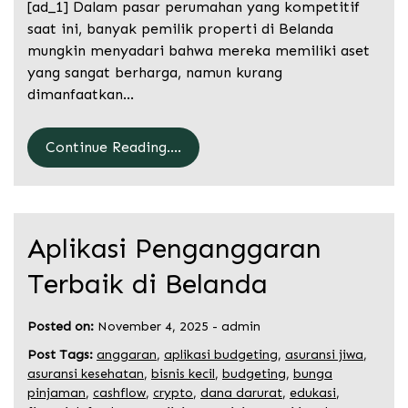
[ad_1] Dalam pasar perumahan yang kompetitif
saat ini, banyak pemilik properti di Belanda
mungkin menyadari bahwa mereka memiliki aset
yang sangat berharga, namun kurang
dimanfaatkan…
Continue Reading....
Aplikasi Penganggaran
Terbaik di Belanda
Posted on:
November 4, 2025
-
admin
Post Tags:
anggaran
,
aplikasi budgeting
,
asuransi jiwa
,
asuransi kesehatan
,
bisnis kecil
,
budgeting
,
bunga
pinjaman
,
cashflow
,
crypto
,
dana darurat
,
edukasi
,