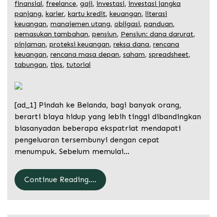
finansial
,
freelance
,
gaji
,
investasi
,
investasi jangka
panjang
,
karier
,
kartu kredit
,
keuangan
,
literasi
keuangan
,
manajemen utang
,
obligasi
,
panduan
,
pemasukan tambahan
,
pensiun
,
Pensiun: dana darurat
,
pinjaman
,
proteksi keuangan
,
reksa dana
,
rencana
keuangan
,
rencana masa depan
,
saham
,
spreadsheet
,
tabungan
,
tips
,
tutorial
[ad_1] Pindah ke Belanda, bagi banyak orang,
berarti biaya hidup yang lebih tinggi dibandingkan
biasanyadan beberapa ekspatriat mendapati
pengeluaran tersembunyi dengan cepat
menumpuk. Sebelum memulai…
Continue Reading....