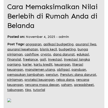
Cara Memaksimalkan Nilai
Berlebih di Rumah Anda di
Belanda
Posted on:
November 4, 2025
-
admin
Post Tags:
anggaran
,
aplikasi budgeting
,
asuransi jiwa
,
asuransi kesehatan
,
bisnis kecil
,
budgeting
,
bunga
pinjaman
,
cashflow
,
crypto
,
dana darurat
,
edukasi
,
finansial
,
freelance
,
gaji
,
investasi
,
investasi jangka
panjang
,
karier
,
kartu kredit
,
keuangan
,
literasi
keuangan
,
manajemen utang
,
obligasi
,
panduan
,
pemasukan tambahan
,
pensiun
,
Pensiun: dana darurat
,
pinjaman
,
proteksi keuangan
,
reksa dana
,
rencana
keuangan
,
rencana masa depan
,
saham
,
spreadsheet
,
tabungan
,
tips
,
tutorial