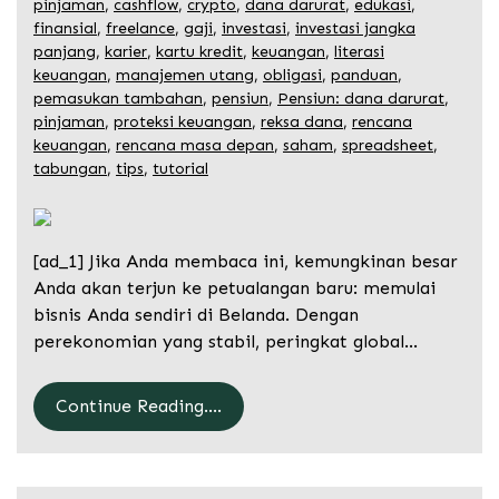
pinjaman
,
cashflow
,
crypto
,
dana darurat
,
edukasi
,
finansial
,
freelance
,
gaji
,
investasi
,
investasi jangka
panjang
,
karier
,
kartu kredit
,
keuangan
,
literasi
keuangan
,
manajemen utang
,
obligasi
,
panduan
,
pemasukan tambahan
,
pensiun
,
Pensiun: dana darurat
,
pinjaman
,
proteksi keuangan
,
reksa dana
,
rencana
keuangan
,
rencana masa depan
,
saham
,
spreadsheet
,
tabungan
,
tips
,
tutorial
[ad_1] Jika Anda membaca ini, kemungkinan besar
Anda akan terjun ke petualangan baru: memulai
bisnis Anda sendiri di Belanda. Dengan
perekonomian yang stabil, peringkat global…
Continue Reading....