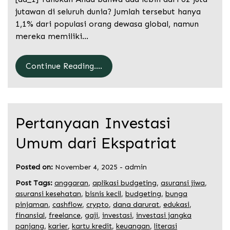
jutawan di seluruh dunia? Jumlah tersebut hanya
1,1% dari populasi orang dewasa global, namun
mereka memiliki…
Continue Reading....
Pertanyaan Investasi
Umum dari Ekspatriat
Posted on:
November 4, 2025
-
admin
Post Tags:
anggaran
,
aplikasi budgeting
,
asuransi jiwa
,
asuransi kesehatan
,
bisnis kecil
,
budgeting
,
bunga
pinjaman
,
cashflow
,
crypto
,
dana darurat
,
edukasi
,
finansial
,
freelance
,
gaji
,
investasi
,
investasi jangka
panjang
,
karier
,
kartu kredit
,
keuangan
,
literasi