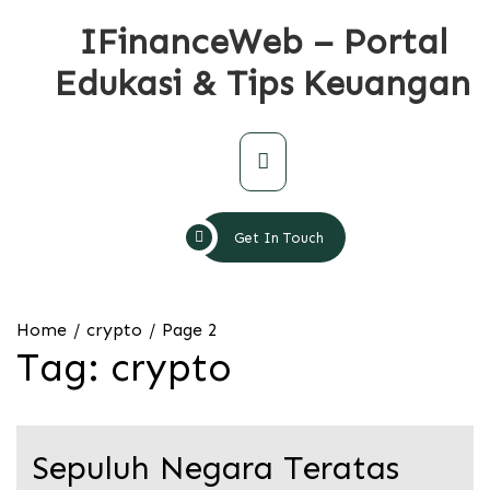
Skip
IFinanceWeb – Portal
to
content
Edukasi & Tips Keuangan
Primary
Menu
Get In Touch
Home
crypto
Page 2
Tag:
crypto
Sepuluh Negara Teratas