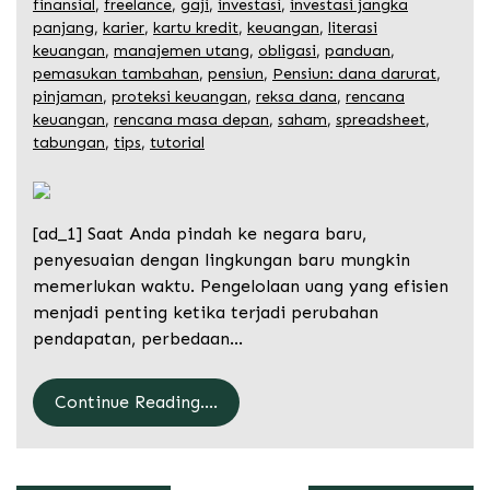
finansial
,
freelance
,
gaji
,
investasi
,
investasi jangka
panjang
,
karier
,
kartu kredit
,
keuangan
,
literasi
keuangan
,
manajemen utang
,
obligasi
,
panduan
,
pemasukan tambahan
,
pensiun
,
Pensiun: dana darurat
,
pinjaman
,
proteksi keuangan
,
reksa dana
,
rencana
keuangan
,
rencana masa depan
,
saham
,
spreadsheet
,
tabungan
,
tips
,
tutorial
[ad_1] Saat Anda pindah ke negara baru,
penyesuaian dengan lingkungan baru mungkin
memerlukan waktu. Pengelolaan uang yang efisien
menjadi penting ketika terjadi perubahan
pendapatan, perbedaan…
Continue Reading....