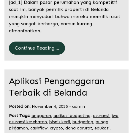
[ad_1] Dalam pasar perumahan yang kompetitif
saat ini, banyak pemilik properti di Belanda
mungkin menyadari bahwa mereka memiliki aset
yang sangat berharga, namun kurang
dimanfaatkan…
Continue Reading....
Aplikasi Penganggaran
Terbaik di Belanda
Posted on:
November 4, 2025
-
admin
Post Tags:
anggaran
,
aplikasi budgeting
,
asuransi jiwa
,
asuransi kesehatan
,
bisnis kecil
,
budgeting
,
bunga
pinjaman
,
cashflow
,
crypto
,
dana darurat
,
edukasi
,