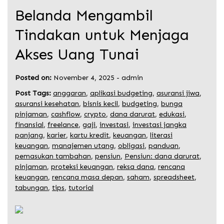
Belanda Mengambil
Tindakan untuk Menjaga
Akses Uang Tunai
Posted on:
November 4, 2025
-
admin
Post Tags:
anggaran
,
aplikasi budgeting
,
asuransi jiwa
,
asuransi kesehatan
,
bisnis kecil
,
budgeting
,
bunga
pinjaman
,
cashflow
,
crypto
,
dana darurat
,
edukasi
,
finansial
,
freelance
,
gaji
,
investasi
,
investasi jangka
panjang
,
karier
,
kartu kredit
,
keuangan
,
literasi
keuangan
,
manajemen utang
,
obligasi
,
panduan
,
pemasukan tambahan
,
pensiun
,
Pensiun: dana darurat
,
pinjaman
,
proteksi keuangan
,
reksa dana
,
rencana
keuangan
,
rencana masa depan
,
saham
,
spreadsheet
,
tabungan
,
tips
,
tutorial