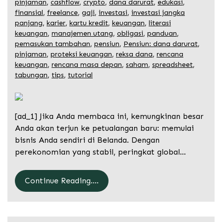
pinjaman
,
cashflow
,
crypto
,
dana darurat
,
edukasi
,
finansial
,
freelance
,
gaji
,
investasi
,
investasi jangka
panjang
,
karier
,
kartu kredit
,
keuangan
,
literasi
keuangan
,
manajemen utang
,
obligasi
,
panduan
,
pemasukan tambahan
,
pensiun
,
Pensiun: dana darurat
,
pinjaman
,
proteksi keuangan
,
reksa dana
,
rencana
keuangan
,
rencana masa depan
,
saham
,
spreadsheet
,
tabungan
,
tips
,
tutorial
[ad_1] Jika Anda membaca ini, kemungkinan besar
Anda akan terjun ke petualangan baru: memulai
bisnis Anda sendiri di Belanda. Dengan
perekonomian yang stabil, peringkat global…
Continue Reading....