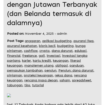
dengan Jutawan Terbanyak
(dan Belanda termasuk di
dalamnya)
Posted on:
November 4, 2025
-
admin
Post Tags:
anggaran
,
aplikasi budgeting
,
asuransi jiwa
,
asuransi kesehatan
,
bisnis kecil
,
budgeting
,
bunga
pinjaman
,
cashflow
,
crypto
,
dana darurat
,
edukasi
,
finansial
,
freelance
,
gaji
,
investasi
,
investasi jangka
panjang
,
karier
,
kartu kredit
,
keuangan
,
literasi
keuangan
,
manajemen utang
,
obligasi
,
panduan
,
pemasukan tambahan
,
pensiun
,
Pensiun: dana darurat
,
pinjaman
,
proteksi keuangan
,
reksa dana
,
rencana
keuangan
,
rencana masa depan
,
saham
,
spreadsheet
,
tabungan
,
tips
,
tutorial
[ad_1] Tahukah Anda bahwa ada lebih dari 62 juta