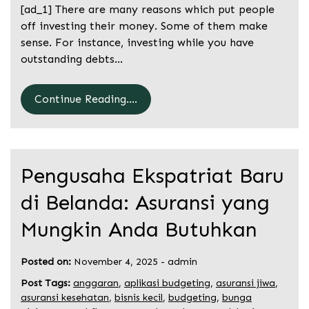
[ad_1] There are many reasons which put people
off investing their money. Some of them make
sense. For instance, investing while you have
outstanding debts…
Continue Reading....
Pengusaha Ekspatriat Baru
di Belanda: Asuransi yang
Mungkin Anda Butuhkan
Posted on:
November 4, 2025
-
admin
Post Tags:
anggaran
,
aplikasi budgeting
,
asuransi jiwa
,
asuransi kesehatan
,
bisnis kecil
,
budgeting
,
bunga