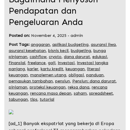
Pendapatan dan
Pengeluaran Anda
Posted on:
November 4, 2025
-
admin
Post Tags:
anggaran
,
aplikasi budgeting
,
asuransi jiwa
,
asuransi kesehatan
,
bisnis kecil
,
budgeting
,
bunga
pinjaman
,
cashflow
,
crypto
,
dana darurat
,
edukasi
,
finansial
,
freelance
,
gaji
,
investasi
,
investasi jangka
panjang
,
karier
,
kartu kredit
,
keuangan
,
literasi
keuangan
,
manajemen utang
,
obligasi
,
panduan
,
pemasukan tambahan
,
pensiun
,
Pensiun: dana darurat
,
pinjaman
,
proteksi keuangan
,
reksa dana
,
rencana
keuangan
,
rencana masa depan
,
saham
,
spreadsheet
,
tabungan
,
tips
,
tutorial
[ad_1] Banyak ekspatriat yang bekerja di Eropa