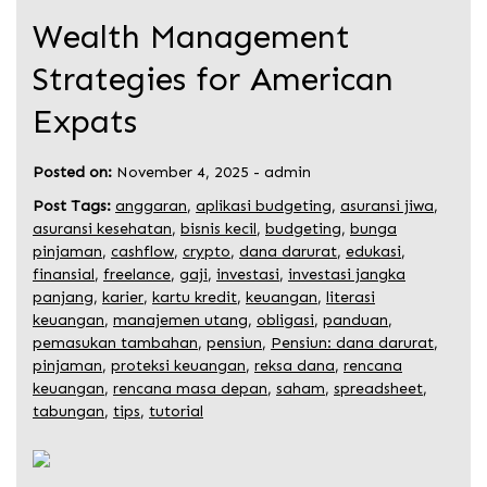
Wealth Management
Strategies for American
Expats
Posted on:
November 4, 2025
-
admin
Post Tags:
anggaran
,
aplikasi budgeting
,
asuransi jiwa
,
asuransi kesehatan
,
bisnis kecil
,
budgeting
,
bunga
pinjaman
,
cashflow
,
crypto
,
dana darurat
,
edukasi
,
finansial
,
freelance
,
gaji
,
investasi
,
investasi jangka
panjang
,
karier
,
kartu kredit
,
keuangan
,
literasi
keuangan
,
manajemen utang
,
obligasi
,
panduan
,
pemasukan tambahan
,
pensiun
,
Pensiun: dana darurat
,
pinjaman
,
proteksi keuangan
,
reksa dana
,
rencana
keuangan
,
rencana masa depan
,
saham
,
spreadsheet
,
tabungan
,
tips
,
tutorial