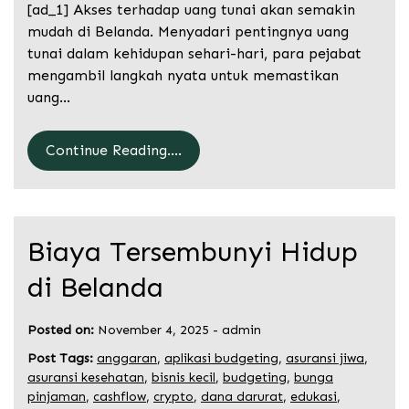
[ad_1] Akses terhadap uang tunai akan semakin
mudah di Belanda. Menyadari pentingnya uang
tunai dalam kehidupan sehari-hari, para pejabat
mengambil langkah nyata untuk memastikan
uang…
Continue Reading....
Biaya Tersembunyi Hidup
di Belanda
Posted on:
November 4, 2025
-
admin
Post Tags:
anggaran
,
aplikasi budgeting
,
asuransi jiwa
,
asuransi kesehatan
,
bisnis kecil
,
budgeting
,
bunga
pinjaman
,
cashflow
,
crypto
,
dana darurat
,
edukasi
,