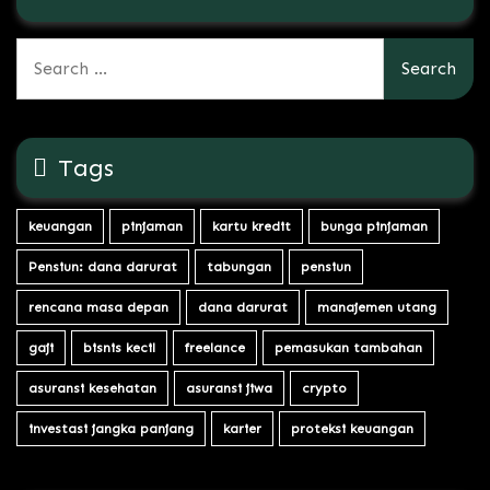
Search
for:
Tags
keuangan
pinjaman
kartu kredit
bunga pinjaman
Pensiun: dana darurat
tabungan
pensiun
rencana masa depan
dana darurat
manajemen utang
gaji
bisnis kecil
freelance
pemasukan tambahan
asuransi kesehatan
asuransi jiwa
crypto
investasi jangka panjang
karier
proteksi keuangan