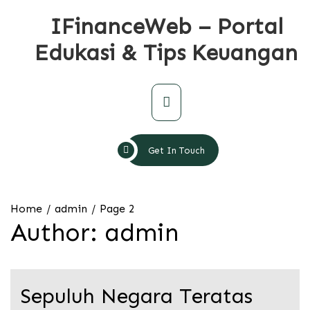
Skip
IFinanceWeb – Portal
to
content
Edukasi & Tips Keuangan
Primary
Menu
Get In Touch
Home
admin
Page 2
Author:
admin
Sepuluh Negara Teratas