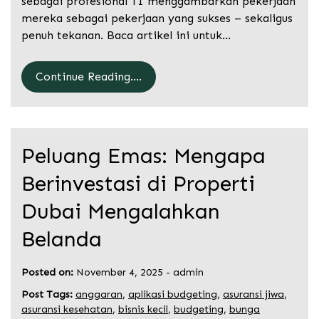
sebagai profesional TI menggambarkan pekerjaan
mereka sebagai pekerjaan yang sukses – sekaligus
penuh tekanan. Baca artikel ini untuk…
Continue Reading....
Peluang Emas: Mengapa
Berinvestasi di Properti
Dubai Mengalahkan
Belanda
Posted on:
November 4, 2025
-
admin
Post Tags:
anggaran
,
aplikasi budgeting
,
asuransi jiwa
,
asuransi kesehatan
,
bisnis kecil
,
budgeting
,
bunga