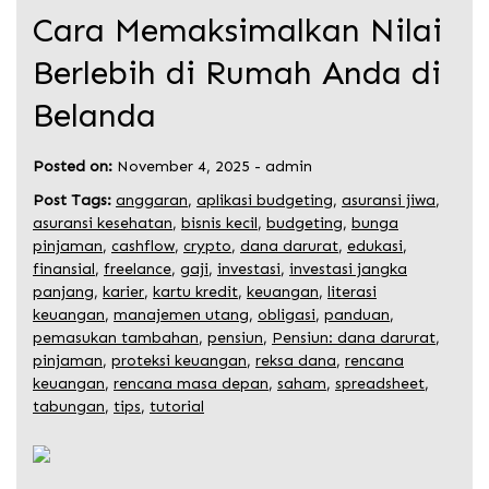
Cara Memaksimalkan Nilai
Berlebih di Rumah Anda di
Belanda
Posted on:
November 4, 2025
-
admin
Post Tags:
anggaran
,
aplikasi budgeting
,
asuransi jiwa
,
asuransi kesehatan
,
bisnis kecil
,
budgeting
,
bunga
pinjaman
,
cashflow
,
crypto
,
dana darurat
,
edukasi
,
finansial
,
freelance
,
gaji
,
investasi
,
investasi jangka
panjang
,
karier
,
kartu kredit
,
keuangan
,
literasi
keuangan
,
manajemen utang
,
obligasi
,
panduan
,
pemasukan tambahan
,
pensiun
,
Pensiun: dana darurat
,
pinjaman
,
proteksi keuangan
,
reksa dana
,
rencana
keuangan
,
rencana masa depan
,
saham
,
spreadsheet
,
tabungan
,
tips
,
tutorial