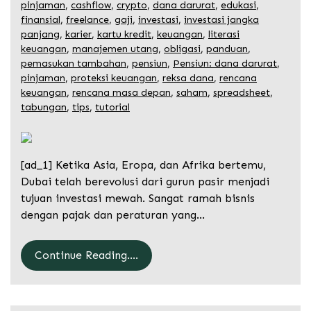
pinjaman
,
cashflow
,
crypto
,
dana darurat
,
edukasi
,
finansial
,
freelance
,
gaji
,
investasi
,
investasi jangka
panjang
,
karier
,
kartu kredit
,
keuangan
,
literasi
keuangan
,
manajemen utang
,
obligasi
,
panduan
,
pemasukan tambahan
,
pensiun
,
Pensiun: dana darurat
,
pinjaman
,
proteksi keuangan
,
reksa dana
,
rencana
keuangan
,
rencana masa depan
,
saham
,
spreadsheet
,
tabungan
,
tips
,
tutorial
[ad_1] Ketika Asia, Eropa, dan Afrika bertemu,
Dubai telah berevolusi dari gurun pasir menjadi
tujuan investasi mewah. Sangat ramah bisnis
dengan pajak dan peraturan yang…
Continue Reading....