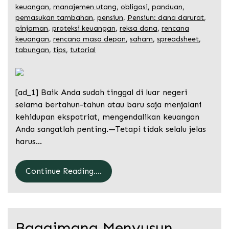
keuangan
,
manajemen utang
,
obligasi
,
panduan
,
pemasukan tambahan
,
pensiun
,
Pensiun: dana darurat
,
pinjaman
,
proteksi keuangan
,
reksa dana
,
rencana
keuangan
,
rencana masa depan
,
saham
,
spreadsheet
,
tabungan
,
tips
,
tutorial
[ad_1] Baik Anda sudah tinggal di luar negeri
selama bertahun-tahun atau baru saja menjalani
kehidupan ekspatriat, mengendalikan keuangan
Anda sangatlah penting.—Tetapi tidak selalu jelas
harus…
Continue Reading....
Bagaimana Menyusun