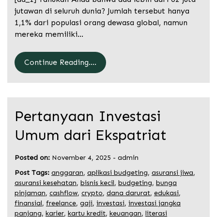
jutawan di seluruh dunia? Jumlah tersebut hanya
1,1% dari populasi orang dewasa global, namun
mereka memiliki…
Continue Reading....
Pertanyaan Investasi
Umum dari Ekspatriat
Posted on:
November 4, 2025
-
admin
Post Tags:
anggaran
,
aplikasi budgeting
,
asuransi jiwa
,
asuransi kesehatan
,
bisnis kecil
,
budgeting
,
bunga
pinjaman
,
cashflow
,
crypto
,
dana darurat
,
edukasi
,
finansial
,
freelance
,
gaji
,
investasi
,
investasi jangka
panjang
,
karier
,
kartu kredit
,
keuangan
,
literasi