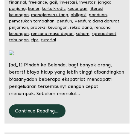
finansial
,
freelance
,
gaji
,
investasi
,
investasi jangka
panjang
,
karier
,
kartu kredit
,
keuangan
,
literasi
keuangan
,
manajemen utang
,
obligasi
,
panduan
,
pemasukan tambahan
,
pensiun
,
Pensiun: dana darurat
,
pinjaman
,
proteksi keuangan
,
reksa dana
,
rencana
keuangan
,
rencana masa depan
,
saham
,
spreadsheet
,
tabungan
,
tips
,
tutorial
[ad_1] Pindah ke Belanda, bagi banyak orang,
berarti biaya hidup yang lebih tinggi dibandingkan
biasanyadan beberapa ekspatriat mendapati
pengeluaran tersembunyi dengan cepat
menumpuk. Sebelum memulai…
Continue Reading....