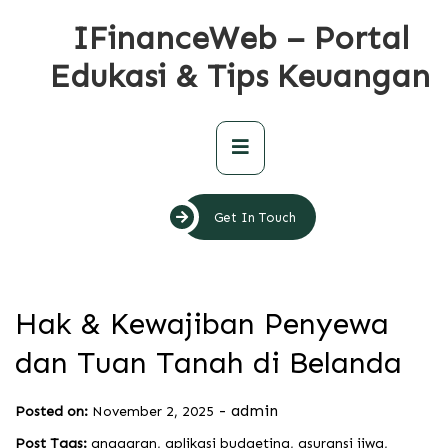
Skip
IFinanceWeb – Portal
to
content
Edukasi & Tips Keuangan
Primary
Menu
Get In Touch
Hak & Kewajiban Penyewa
dan Tuan Tanah di Belanda
-
admin
Posted on:
November 2, 2025
Post Tags:
anggaran
,
aplikasi budgeting
,
asuransi jiwa
,