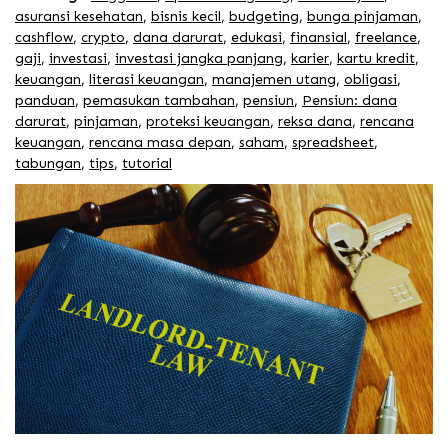
asuransi kesehatan
,
bisnis kecil
,
budgeting
,
bunga pinjaman
,
cashflow
,
crypto
,
dana darurat
,
edukasi
,
finansial
,
freelance
,
gaji
,
investasi
,
investasi jangka panjang
,
karier
,
kartu kredit
,
keuangan
,
literasi keuangan
,
manajemen utang
,
obligasi
,
panduan
,
pemasukan tambahan
,
pensiun
,
Pensiun: dana
darurat
,
pinjaman
,
proteksi keuangan
,
reksa dana
,
rencana
keuangan
,
rencana masa depan
,
saham
,
spreadsheet
,
tabungan
,
tips
,
tutorial