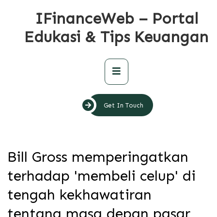
Skip
IFinanceWeb – Portal
to
content
Edukasi & Tips Keuangan
Primary
Menu
Get In Touch
Bill Gross memperingatkan
terhadap 'membeli celup' di
tengah kekhawatiran
tentang masa depan pasar