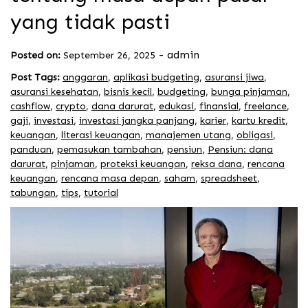
yang tidak pasti
-
admin
Posted on:
September 26, 2025
Post Tags:
anggaran
,
aplikasi budgeting
,
asuransi jiwa
,
asuransi kesehatan
,
bisnis kecil
,
budgeting
,
bunga pinjaman
,
cashflow
,
crypto
,
dana darurat
,
edukasi
,
finansial
,
freelance
,
gaji
,
investasi
,
investasi jangka panjang
,
karier
,
kartu kredit
,
keuangan
,
literasi keuangan
,
manajemen utang
,
obligasi
,
panduan
,
pemasukan tambahan
,
pensiun
,
Pensiun: dana
darurat
,
pinjaman
,
proteksi keuangan
,
reksa dana
,
rencana
keuangan
,
rencana masa depan
,
saham
,
spreadsheet
,
tabungan
,
tips
,
tutorial