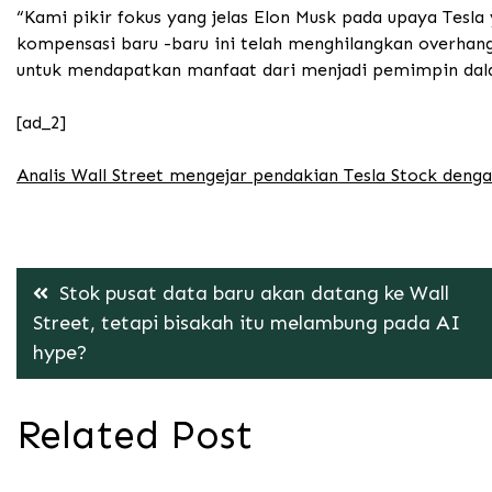
“Kami pikir fokus yang jelas Elon Musk pada upaya Tesla
kompensasi baru -baru ini telah menghilangkan overhan
untuk mendapatkan manfaat dari menjadi pemimpin dala
[ad_2]
Analis Wall Street mengejar pendakian Tesla Stock deng
Post
Stok pusat data baru akan datang ke Wall
Street, tetapi bisakah itu melambung pada AI
navigation
hype?
Related Post