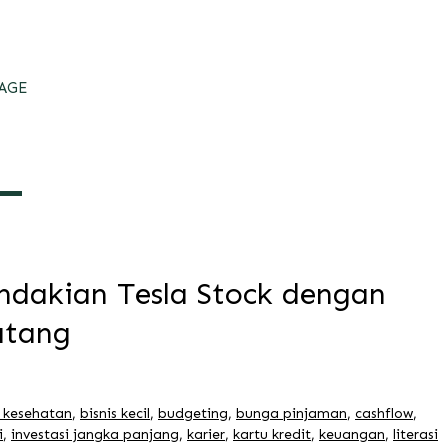
AGE
endakian Tesla Stock dengan
atang
i kesehatan
,
bisnis kecil
,
budgeting
,
bunga pinjaman
,
cashflow
,
i
,
investasi jangka panjang
,
karier
,
kartu kredit
,
keuangan
,
literasi