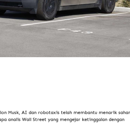
on Musk, AI dan robotaxis telah membantu menarik sah
erapa analis Wall Street yang mengejar ketinggalan dengan