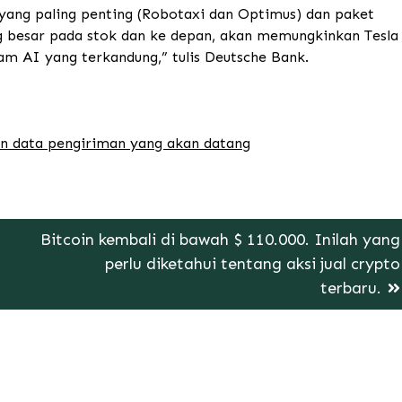
 yang paling penting (Robotaxi dan Optimus) dan paket
g besar pada stok dan ke depan, akan memungkinkan Tesla
m AI yang terkandung,” tulis Deutsche Bank.
an data pengiriman yang akan datang
Bitcoin kembali di bawah $ 110.000. Inilah yang
perlu diketahui tentang aksi jual crypto
terbaru.