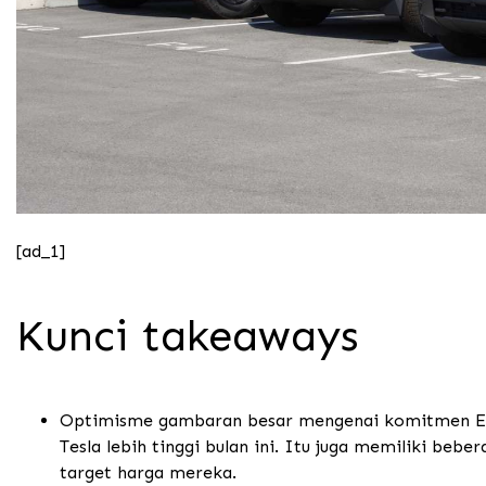
[ad_1]
Kunci takeaways
Optimisme gambaran besar mengenai komitmen El
Tesla lebih tinggi bulan ini. Itu juga memiliki beb
target harga mereka.