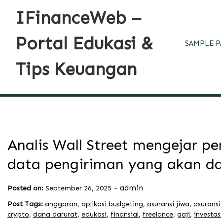
Skip
IFinanceWeb –
to
content
Portal Edukasi &
SAMPLE P
Tips Keuangan
Analis Wall Street mengejar p
data pengiriman yang akan d
-
admin
Posted on:
September 26, 2025
Post Tags:
anggaran
,
aplikasi budgeting
,
asuransi jiwa
,
asurans
crypto
,
dana darurat
,
edukasi
,
finansial
,
freelance
,
gaji
,
investas