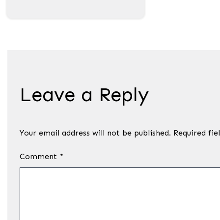
Leave a Reply
Your email address will not be published.
Required fi
Comment
*