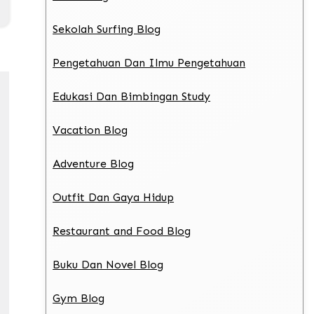
Sekolah Surfing Blog
Pengetahuan Dan Ilmu Pengetahuan
Edukasi Dan Bimbingan Study
Vacation Blog
Adventure Blog
Outfit Dan Gaya Hidup
Restaurant and Food Blog
Buku Dan Novel Blog
Gym Blog