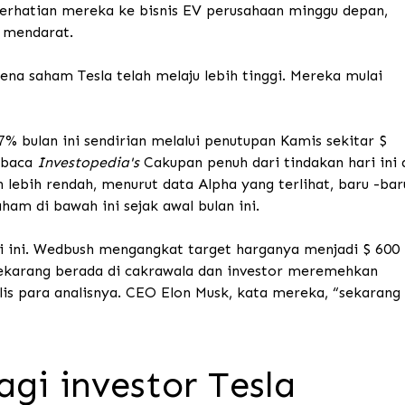
rhatian mereka ke bisnis EV perusahaan minggu depan,
n mendarat.
ena saham Tesla telah melaju lebih tinggi. Mereka mulai
7% bulan ini sendirian melalui penutupan Kamis sekitar $
; baca
Investopedia's
Cakupan penuh dari tindakan hari ini 
h lebih rendah, menurut data Alpha yang terlihat, baru -bar
ham di bawah ini sejak awal bulan ini.
ri ini. Wedbush mengangkat target harganya menjadi $ 600
 sekarang berada di cakrawala dan investor meremehkan
lis para analisnya. CEO Elon Musk, kata mereka, “sekarang
gi investor Tesla