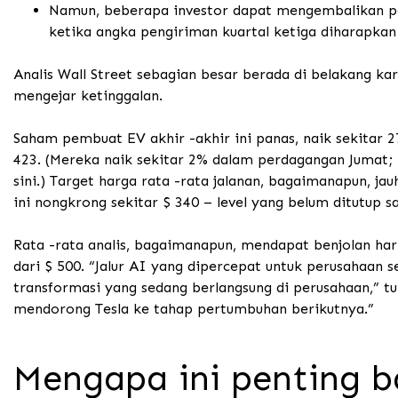
Namun, beberapa investor dapat mengembalikan pe
ketika angka pengiriman kuartal ketiga diharapka
Analis Wall Street sebagian besar berada di belakang kar
mengejar ketinggalan.
Saham pembuat EV akhir -akhir ini panas, naik sekitar 2
423. (Mereka naik sekitar 2% dalam perdagangan Jumat
sini.) Target harga rata -rata jalanan, bagaimanapun, jau
ini nongkrong sekitar $ 340 – level yang belum ditutup sa
Rata -rata analis, bagaimanapun, mendapat benjolan ha
dari $ 500. “Jalur AI yang dipercepat untuk perusahaan
transformasi yang sedang berlangsung di perusahaan,” tu
mendorong Tesla ke tahap pertumbuhan berikutnya.”
Mengapa ini penting ba