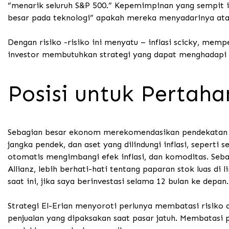
“menarik seluruh S&P 500.” Kepemimpinan yang sempit i
besar pada teknologi” apakah mereka menyadarinya atau 
Dengan risiko -risiko ini menyatu – inflasi scicky, me
investor membutuhkan strategi yang dapat menghadapi p
Posisi untuk Pertah
Sebagian besar ekonom merekomendasikan pendekatan y
jangka pendek, dan aset yang dilindungi inflasi, seperti se
otomatis mengimbangi efek inflasi, dan komoditas. Seb
Allianz, lebih berhati-hati tentang paparan stok luas di 
saat ini, jika saya berinvestasi selama 12 bulan ke dep
Strategi El-Erian menyoroti perlunya membatasi risiko
penjualan yang dipaksakan saat pasar jatuh. Membatasi