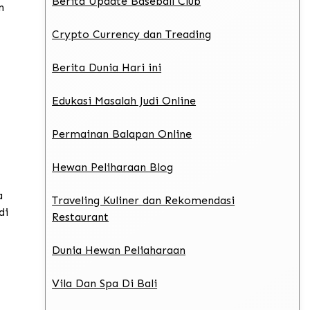
Berita Update Baseball Club
n
Crypto Currency dan Treading
Berita Dunia Hari ini
Edukasi Masalah Judi Online
Permainan Balapan Online
Hewan Peliharaan Blog
a
Traveling Kuliner dan Rekomendasi
di
Restaurant
Dunia Hewan Peliaharaan
Vila Dan Spa Di Bali