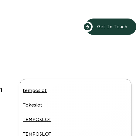
Get In Touch
h
temposlot
Tokeslot
TEMPOSLOT
TEMPOSLOT