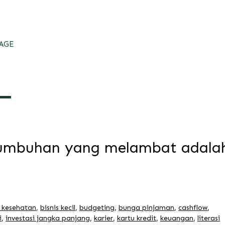
AGE
rtumbuhan yang melambat adala
i kesehatan
,
bisnis kecil
,
budgeting
,
bunga pinjaman
,
cashflow
,
i
,
investasi jangka panjang
,
karier
,
kartu kredit
,
keuangan
,
literasi