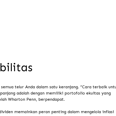
bilitas
emua telur Anda dalam satu keranjang. “Cara terbaik unt
anjang adalah dengan memiliki portofolio ekuitas yang
kolah Wharton Penn, berpendapat.
ividen memainkan peran penting dalam mengelola inflasi