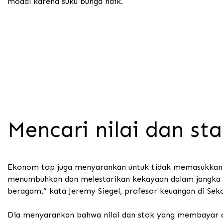
modal karena suku bunga naik.
Mencari nilai dan sta
Ekonom top juga menyarankan untuk tidak memasukkan s
menumbuhkan dan melestarikan kekayaan dalam jangka p
beragam,” kata Jeremy Siegel, profesor keuangan di Se
Dia menyarankan bahwa nilai dan stok yang membayar d