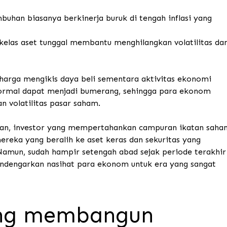
mbuhan biasanya berkinerja buruk di tengah inflasi yang
kelas aset tunggal membantu menghilangkan volatilitas da
 harga mengikis daya beli sementara aktivitas ekonomi
normal dapat menjadi bumerang, sehingga para ekonom
n volatilitas pasar saham.
0-an, investor yang mempertahankan campuran ikatan saha
ereka yang beralih ke aset keras dan sekuritas yang
n. Namun, sudah hampir setengah abad sejak periode terakhir
mendengarkan nasihat para ekonom untuk era yang sangat
dang membangun