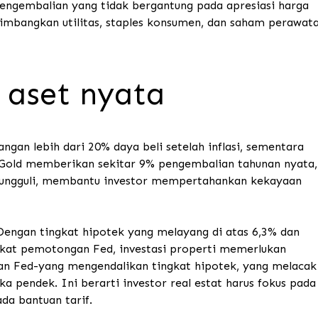
engembalian yang tidak bergantung pada apresiasi harga
timbangkan utilitas, staples konsumen, dan saham perawat
 aset nyata
angan lebih dari 20% daya beli setelah inflasi, sementara
ya, Gold memberikan sekitar 9% pengembalian tahunan nyata,
ngungguli, membantu investor mempertahankan kekayaan
k. Dengan tingkat hipotek yang melayang di atas 6,3% dan
ngkat pemotongan Fed, investasi properti memerlukan
an Fed-yang mengendalikan tingkat hipotek, yang melacak
ka pendek. Ini berarti investor real estat harus fokus pada
da bantuan tarif.