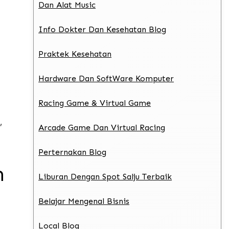
Dan Alat Music
Info Dokter Dan Kesehatan Blog
Praktek Kesehatan
Hardware Dan SoftWare Komputer
Racing Game & Virtual Game
,
Arcade Game Dan Virtual Racing
Perternakan Blog
n
Liburan Dengan Spot Salju Terbaik
Belajar Mengenal Bisnis
Local Blog