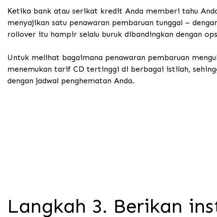
Ketika bank atau serikat kredit Anda memberi tahu An
menyajikan satu penawaran pembaruan tunggal – dengan i
rollover itu hampir selalu buruk dibandingkan dengan ops
Untuk melihat bagaimana penawaran pembaruan mengukur
menemukan tarif CD tertinggi di berbagai istilah, sehin
dengan jadwal penghematan Anda.
Langkah 3. Berikan ins