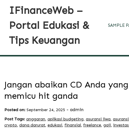
Skip
IFinanceWeb –
to
content
Portal Edukasi &
SAMPLE P
Tips Keuangan
Jangan abaikan CD Anda yang 
memicu hit ganda
-
admin
Posted on:
September 24, 2025
Post Tags:
anggaran
,
aplikasi budgeting
,
asuransi jiwa
,
asurans
crypto
,
dana darurat
,
edukasi
,
finansial
,
freelance
,
gaji
,
investas