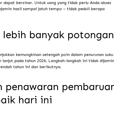
 dapat bersinar. Untuk uang yang tidak perlu Anda akses
enjamin hasil sampai jatuh tempo – tidak peduli berapa
 lebih banyak potongan
enunjukkan kemungkinan setengah poin dalam penurunan suku
 lanjut pada tahun 2026. Langkah-langkah ini tidak dijamin
endah tahun ini dan berikutnya.
an penawaran pembarua
ik hari ini