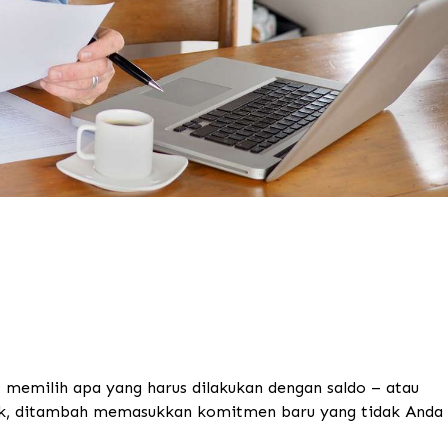
memilih apa yang harus dilakukan dengan saldo – atau
uk, ditambah memasukkan komitmen baru yang tidak Anda