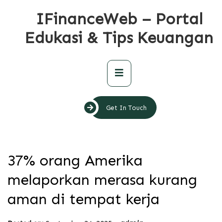
Skip
IFinanceWeb – Portal
to
content
Edukasi & Tips Keuangan
Primary
Menu
Get In Touch
37% orang Amerika
melaporkan merasa kurang
aman di tempat kerja