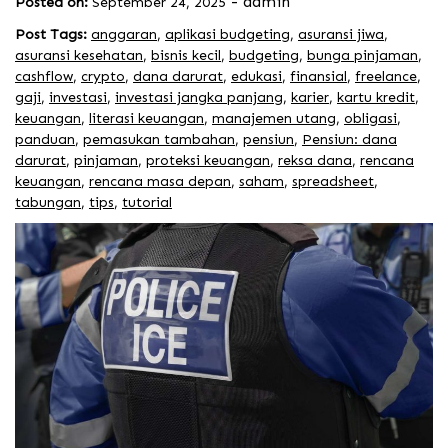
-
admin
Posted on:
September 24, 2025
Post Tags:
anggaran
,
aplikasi budgeting
,
asuransi jiwa
,
asuransi kesehatan
,
bisnis kecil
,
budgeting
,
bunga pinjaman
,
cashflow
,
crypto
,
dana darurat
,
edukasi
,
finansial
,
freelance
,
gaji
,
investasi
,
investasi jangka panjang
,
karier
,
kartu kredit
,
keuangan
,
literasi keuangan
,
manajemen utang
,
obligasi
,
panduan
,
pemasukan tambahan
,
pensiun
,
Pensiun: dana
darurat
,
pinjaman
,
proteksi keuangan
,
reksa dana
,
rencana
keuangan
,
rencana masa depan
,
saham
,
spreadsheet
,
tabungan
,
tips
,
tutorial