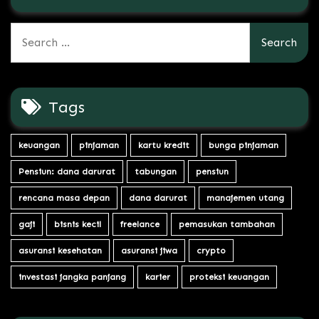
Search
for:
Tags
keuangan
pinjaman
kartu kredit
bunga pinjaman
Pensiun: dana darurat
tabungan
pensiun
rencana masa depan
dana darurat
manajemen utang
gaji
bisnis kecil
freelance
pemasukan tambahan
asuransi kesehatan
asuransi jiwa
crypto
investasi jangka panjang
karier
proteksi keuangan