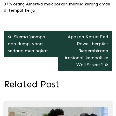
37% orang Amerika melaporkan merasa kurang aman
di tempat kerja
Post
Skema 'pompa
Apakah Ketua Fed
navigation
dan dump' yang
Powell berpikir
sedang meningkat
'kegembiraan
irasional' kembali ke
Wall Street?
Related Post