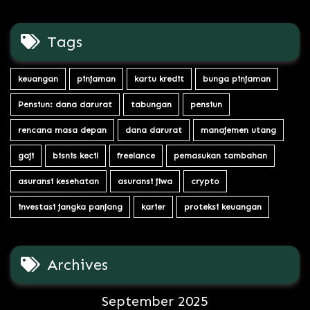
Tags
keuangan
pinjaman
kartu kredit
bunga pinjaman
Pensiun: dana darurat
tabungan
pensiun
rencana masa depan
dana darurat
manajemen utang
gaji
bisnis kecil
freelance
pemasukan tambahan
asuransi kesehatan
asuransi jiwa
crypto
investasi jangka panjang
karier
proteksi keuangan
Archives
September 2025