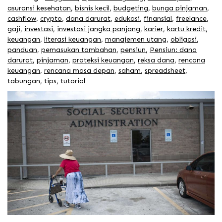
asuransi kesehatan
,
bisnis kecil
,
budgeting
,
bunga pinjaman
,
cashflow
,
crypto
,
dana darurat
,
edukasi
,
finansial
,
freelance
,
gaji
,
investasi
,
investasi jangka panjang
,
karier
,
kartu kredit
,
keuangan
,
literasi keuangan
,
manajemen utang
,
obligasi
,
panduan
,
pemasukan tambahan
,
pensiun
,
Pensiun: dana
darurat
,
pinjaman
,
proteksi keuangan
,
reksa dana
,
rencana
keuangan
,
rencana masa depan
,
saham
,
spreadsheet
,
tabungan
,
tips
,
tutorial