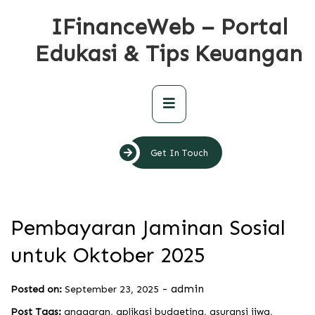
Skip
IFinanceWeb – Portal
to
content
Edukasi & Tips Keuangan
Primary
Menu
Get In Touch
Pembayaran Jaminan Sosial
untuk Oktober 2025
-
admin
Posted on:
September 23, 2025
Post Tags:
anggaran
,
aplikasi budgeting
,
asuransi jiwa
,