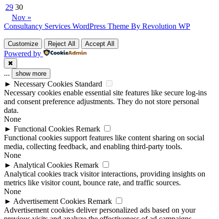
29
30
Nov »
Consultancy Services WordPress Theme By Revolution WP
Customize
Reject All
Accept All
Powered by
✖
...
show more
►
Necessary Cookies
Standard
Necessary cookies enable essential site features like secure log-ins
and consent preference adjustments. They do not store personal
data.
None
►
Functional Cookies
Remark
Functional cookies support features like content sharing on social
media, collecting feedback, and enabling third-party tools.
None
►
Analytical Cookies
Remark
Analytical cookies track visitor interactions, providing insights on
metrics like visitor count, bounce rate, and traffic sources.
None
►
Advertisement Cookies
Remark
Advertisement cookies deliver personalized ads based on your
previous visits and analyze the effectiveness of ad campaigns.