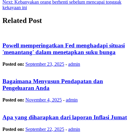
navigation
Next:
Kebanyakan orang berhenti sebelum mencapai tonggak
kekayaan ini
Related Post
Powell memperingatkan Fed menghadapi situasi
'menantang' dalam menetapkan suku bunga
Posted on:
September 23, 2025
-
admin
Bagaimana Menyusun Pendapatan dan
Pengeluaran Anda
Posted on:
November 4, 2025
-
admin
Apa yang diharapkan dari laporan Inflasi Jumat
Posted on:
September 22, 2025
-
admin