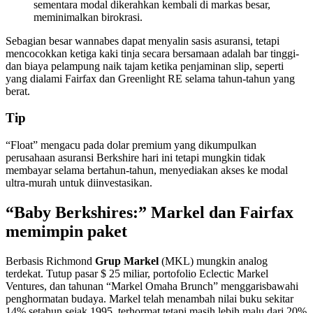
sementara modal dikerahkan kembali di markas besar,
meminimalkan birokrasi.
Sebagian besar wannabes dapat menyalin sasis asuransi, tetapi
mencocokkan ketiga kaki tinja secara bersamaan adalah bar tinggi-
dan biaya pelampung naik tajam ketika penjaminan slip, seperti
yang dialami Fairfax dan Greenlight RE selama tahun-tahun yang
berat.
Tip
“Float” mengacu pada dolar premium yang dikumpulkan
perusahaan asuransi Berkshire hari ini tetapi mungkin tidak
membayar selama bertahun-tahun, menyediakan akses ke modal
ultra-murah untuk diinvestasikan.
“Baby Berkshires:” Markel dan Fairfax
memimpin paket
Berbasis Richmond
Grup Markel
(MKL) mungkin analog
terdekat. Tutup pasar $ 25 miliar, portofolio Eclectic Markel
Ventures, dan tahunan “Markel Omaha Brunch” menggarisbawahi
penghormatan budaya.
Markel telah menambah nilai buku sekitar
14% setahun sejak 1995, terhormat tetapi masih lebih malu dari 20%