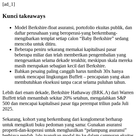
[ad_1]
Kunci takeaways
Model Berkshire-float asuransi, portofolio ekuitas publik, dan
daftar perusahaan yang beroperasi-yang berkembang-
mengibarkan templat setiap calon “Baby Berkshire” sedang
mencoba untuk ditiru.
Beberapa peniru sekarang memakai kapitalisasi pasar
beberapa miliar dan telah memberikan pengembalian yang
mengesankan selama dekade terakhir, meskipun skala mereka
masih merupakan sebagian kecil dari Berkshire.
Bahkan pesaing paling canggih harus tumbuh 30x hanya
untuk mencapai lingkungan Buffett – pencapaian yang akan
membutuhkan eksekusi tanpa cacat selama puluhan tahun.
Lebih dari enam dekade, Berkshire Hathaway (BRK.A) dari Warren
Buffett telah menambah sekitar 20% setahun, mengalahkan S&P
500 dan mencapai kapitalisasi pasar tiga perempat triliun pada Juli
2025.
Sekarang, kohort yang berkembang dari konglomerat berharap
untuk mengikuti buku pedoman yang sama: Gunakan asuransi
properti-dan-koperasi untuk menghasilkan “pelampung asuransi”
berbiaya rendah, lalu tuangkan modal itu ke dalam campuran ekuitas