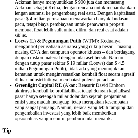
Ackman hanya menyuntikkan $ 900 juta dan memasang
Ackman sebagai Ketua, dengan rencana untuk menambahkan
lengan asuransi ke pengembang real estat.
Dengan kapitalisasi
pasar $ 4 miliar, perusahaan menawarkan banyak landasan
pacu, tetapi biaya pembiayaan untuk penawaran properti
membuat float lebih sulit untuk ditiru, dan real estat adalah
siklus.
Loews
(L)
& Pegunungan Putih
(WTM)
:
Keduanya
mengontrol perusahaan asuransi yang cukup besar – masing -
masing CNA dan campuran operator khusus – dan berdagang
dengan diskon material dengan nilai aset bersih. Namun
dengan tutup pasar sekitar $ 19 miliar (Loews) dan $ 4,5
miliar
(Pegunungan Putih), tidak ada yang menunjukkan
kemauan untuk menginvestasikan kembali float secara agresif
di luar industri intinya, membatasi potensi peracikan.
Greenlight Capital RE
(Akan
:
Reasurir David Einhorn
akhirnya kembali ke profitabilitas, tetapi dengan kapitalisasi
pasar hanya setengah miliar dolar dan sejarah penjaminan
emisi yang mudah menguap, tetap merupakan kesempatan
yang sangat panjang. Namun, neraca yang lebih ramping dan
pengembalian investasi yang lebih baik memberikan
opsionalitas yang menurut pemburu nilai menarik.
Tip