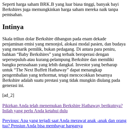
Seperti harga saham BRK.B yang luar biasa tinggi, banyak bayi
Berkshires juga memungkinkan harga saham mereka naik tanpa
pemisahan.
Intinya
Skala triliun dolar Berkshire dibangun pada enam dekade
penjaminan emisi yang menonjol, alokasi modal pasien, dan budaya
yang menarik pemilik, bukan pedagang. Di antara para peniru,
bahkan “Baby Berkshires” yang terbaik beroperasi dengan
sepersepuluh-atau kurang-pelampung Berkshire dan memiliki
bangku perusahaan yang lebih dangkal. Investor yang berharap
untuk “The Next Buffett Hathaway” dapat menangkap
pengembalian yang terhormat, tetapi mencocokkan besarnya
Berkshire adalah suatu prestasi yang tidak mungkin diulang pada
generasi ini.
[ad_2]
Pikirkan Anda telah menemukan Berkshire Hathaway berikutnya?
Inilah yang perlu Anda ketahui dulu
Post
Previous:
Apa yang terjadi saat Anda merawat anak -anak dan orang
tua? Pensiun Anda bisa membayar harganya