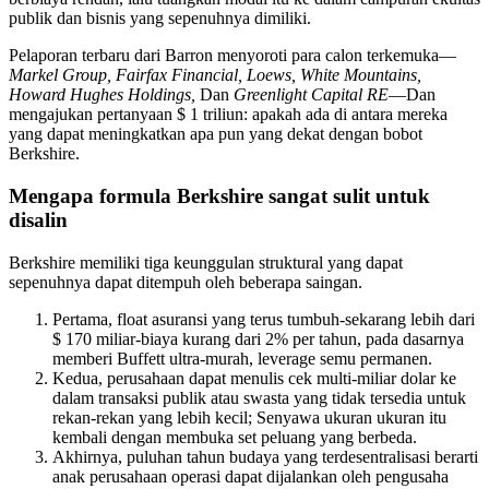
publik dan bisnis yang sepenuhnya dimiliki.
Pelaporan terbaru dari Barron menyoroti para calon terkemuka—
Markel Group, Fairfax Financial, Loews, White Mountains,
Howard Hughes Holdings,
Dan
Greenlight Capital RE
—Dan
mengajukan pertanyaan $ 1 triliun: apakah ada di antara mereka
yang dapat meningkatkan apa pun yang dekat dengan bobot
Berkshire.
Mengapa formula Berkshire sangat sulit untuk
disalin
Berkshire memiliki tiga keunggulan struktural yang dapat
sepenuhnya dapat ditempuh oleh beberapa saingan.
Pertama, float asuransi yang terus tumbuh-sekarang lebih dari
$ 170 miliar-biaya kurang dari 2% per tahun, pada dasarnya
memberi Buffett ultra-murah, leverage semu permanen.
Kedua, perusahaan dapat menulis cek multi-miliar dolar ke
dalam transaksi publik atau swasta yang tidak tersedia untuk
rekan-rekan yang lebih kecil; Senyawa ukuran ukuran itu
kembali dengan membuka set peluang yang berbeda.
Akhirnya, puluhan tahun budaya yang terdesentralisasi berarti
anak perusahaan operasi dapat dijalankan oleh pengusaha