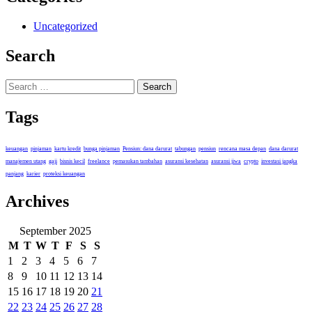
Uncategorized
Search
Search
for:
Tags
keuangan
pinjaman
kartu kredit
bunga pinjaman
Pensiun: dana darurat
tabungan
pensiun
rencana masa depan
dana darurat
manajemen utang
gaji
bisnis kecil
freelance
pemasukan tambahan
asuransi kesehatan
asuransi jiwa
crypto
investasi jangka
panjang
karier
proteksi keuangan
Archives
September 2025
M
T
W
T
F
S
S
1
2
3
4
5
6
7
8
9
10
11
12
13
14
15
16
17
18
19
20
21
22
23
24
25
26
27
28