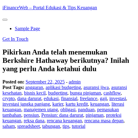
Skip
iFinanceWeb – Portal Edukasi & Tips Keuangan
to
content
Primary
Menu
Sample Page
Get In Touch
Pikirkan Anda telah menemukan
Berkshire Hathaway berikutnya? Inilah
yang perlu Anda ketahui dulu
Posted on:
September 22, 2025
-
admin
Post Tags:
anggaran
,
aplikasi budgeting
,
asuransi jiwa
,
asuransi
kesehatan
,
bisnis kecil
,
budgeting
,
bunga pinjaman
,
cashflow
,
crypto
,
dana darurat
,
edukasi
,
finansial
,
freelance
,
gaji
,
investasi
,
investasi jangka panjang
,
karier
,
kartu kredit
,
keuangan
,
literasi
keuangan
,
manajemen utang
,
obligasi
,
panduan
,
pemasukan
tambahan
,
pensiun
,
Pensiun: dana darurat
,
pinjaman
,
proteksi
keuangan
,
reksa dana
,
rencana keuangan
,
rencana masa depan
,
saham
,
spreadsheet
,
tabungan
,
tips
,
tutorial