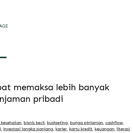
AGE
pat memaksa lebih banyak
njaman pribadi
i kesehatan
,
bisnis kecil
,
budgeting
,
bunga pinjaman
,
cashflow
,
i
,
investasi jangka panjang
,
karier
,
kartu kredit
,
keuangan
,
literasi