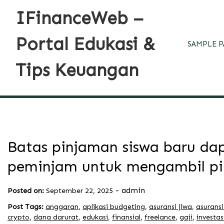
Skip
IFinanceWeb –
to
content
Portal Edukasi &
SAMPLE P
Tips Keuangan
Batas pinjaman siswa baru da
peminjam untuk mengambil pi
-
admin
Posted on:
September 22, 2025
Post Tags:
anggaran
,
aplikasi budgeting
,
asuransi jiwa
,
asurans
crypto
,
dana darurat
,
edukasi
,
finansial
,
freelance
,
gaji
,
investas