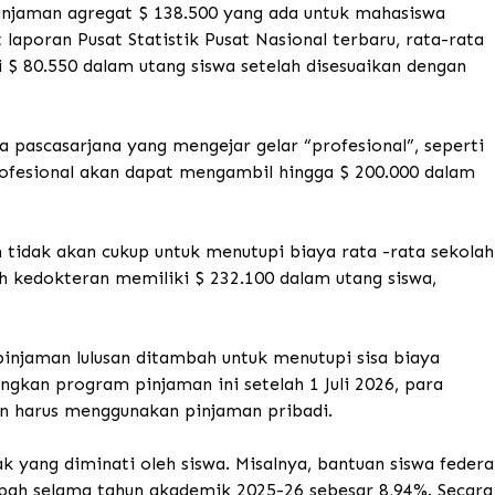
pinjaman agregat $ 138.500 yang ada untuk mahasiswa
laporan Pusat Statistik Pusat Nasional terbaru, rata-rata
$ 80.550 dalam utang siswa setelah disesuaikan dengan
ascasarjana yang mengejar gelar “profesional”, seperti
ofesional akan dapat mengambil hingga $ 200.000 dalam
 tidak akan cukup untuk menutupi biaya rata -rata sekolah
h kedokteran memiliki $ 232.100 dalam utang siswa,
njaman lulusan ditambah untuk menutupi sisa biaya
gkan program pinjaman ini setelah 1 Juli 2026, para
n harus menggunakan pinjaman pribadi.
 yang diminati oleh siswa. Misalnya, bantuan siswa federa
bah selama tahun akademik 2025-26 sebesar 8,94%.
Secara