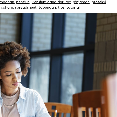
ambahan
,
pensiun
,
Pensiun: dana darurat
,
pinjaman
,
proteksi
,
saham
,
spreadsheet
,
tabungan
,
tips
,
tutorial