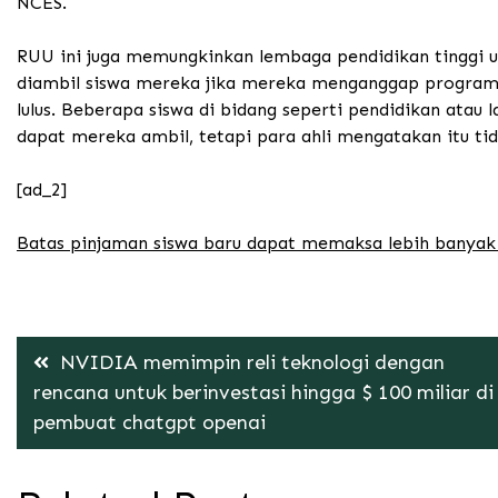
NCES.
RUU ini juga memungkinkan lembaga pendidikan tinggi 
diambil siswa mereka jika mereka menganggap program 
lulus. Beberapa siswa di bidang seperti pendidikan atau
dapat mereka ambil, tetapi para ahli mengatakan itu t
[ad_2]
Batas pinjaman siswa baru dapat memaksa lebih banya
Post
NVIDIA memimpin reli teknologi dengan
rencana untuk berinvestasi hingga $ 100 miliar di
navigation
pembuat chatgpt openai