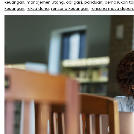
keuangan
,
manajemen utang
,
obligasi
,
panduan
,
pemasukan t
keuangan
,
reksa dana
,
rencana keuangan
,
rencana masa depan