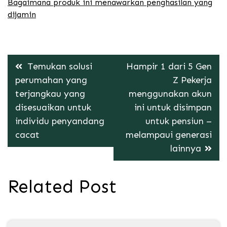
Bagaimana produk ini menawarkan penghasilan yang
dijamin
Post
Temukan solusi
Hampir 1 dari 5 Gen
navigation
perumahan yang
Z Pekerja
terjangkau yang
menggunakan akun
disesuaikan untuk
ini untuk disimpan
individu penyandang
untuk pensiun –
cacat
melampaui generasi
lainnya
Related Post