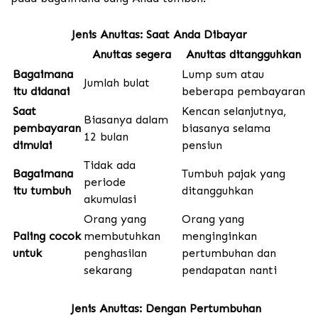
Jenis Anuitas: Saat Anda Dibayar
Anuitas segera
Anuitas ditangguhkan
Bagaimana
Lump sum atau
Jumlah bulat
itu didanai
beberapa pembayaran
Saat
Kencan selanjutnya,
Biasanya dalam
pembayaran
biasanya selama
12 bulan
dimulai
pensiun
Tidak ada
Bagaimana
Tumbuh pajak yang
periode
itu tumbuh
ditangguhkan
akumulasi
Orang yang
Orang yang
Paling cocok
membutuhkan
menginginkan
untuk
penghasilan
pertumbuhan dan
sekarang
pendapatan nanti
Jenis Anuitas: Dengan Pertumbuhan