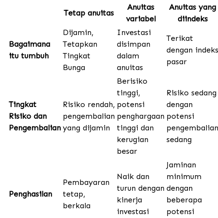
Anuitas
Anuitas yang
Tetap anuitas
variabel
diindeks
Dijamin,
Investasi
Terikat
Bagaimana
Tetapkan
disimpan
dengan indek
itu tumbuh
Tingkat
dalam
pasar
Bunga
anuitas
Berisiko
tinggi,
Risiko sedang
Tingkat
Risiko rendah,
potensi
dengan
Risiko dan
pengembalian
penghargaan
potensi
Pengembalian
yang dijamin
tinggi dan
pengembalia
kerugian
sedang
besar
Jaminan
Naik dan
minimum
Pembayaran
turun dengan
dengan
Penghasilan
tetap,
kinerja
beberapa
berkala
investasi
potensi