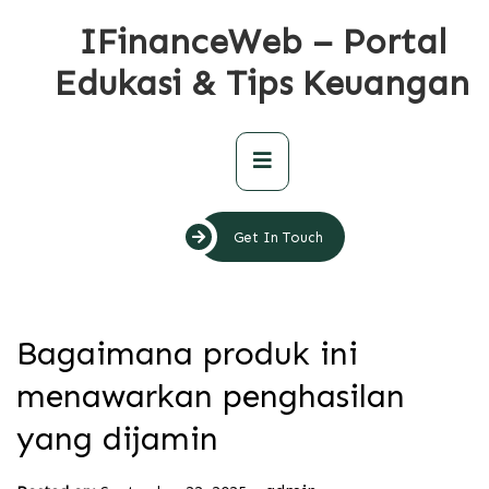
Skip
IFinanceWeb – Portal
to
content
Edukasi & Tips Keuangan
Primary
Menu
Get In Touch
Bagaimana produk ini
menawarkan penghasilan
yang dijamin