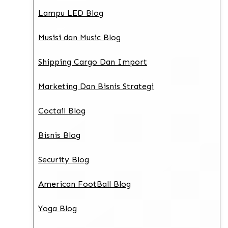
Lampu LED Blog
Musisi dan Music Blog
Shipping Cargo Dan Import
Marketing Dan Bisnis Strategi
Coctail Blog
Bisnis Blog
Security Blog
American FootBall Blog
Yoga Blog