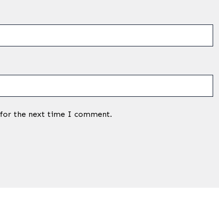
 for the next time I comment.