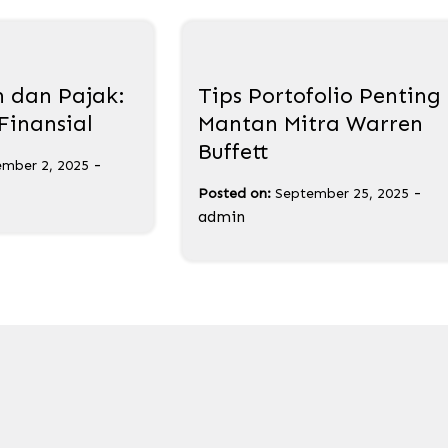
n dan Pajak:
Tips Portofolio Penting
Finansial
Mantan Mitra Warren
Buffett
-
mber 2, 2025
-
Posted on:
September 25, 2025
admin