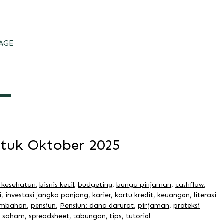
AGE
tuk Oktober 2025
i kesehatan
,
bisnis kecil
,
budgeting
,
bunga pinjaman
,
cashflow
,
i
,
investasi jangka panjang
,
karier
,
kartu kredit
,
keuangan
,
literasi
ambahan
,
pensiun
,
Pensiun: dana darurat
,
pinjaman
,
proteksi
,
saham
,
spreadsheet
,
tabungan
,
tips
,
tutorial