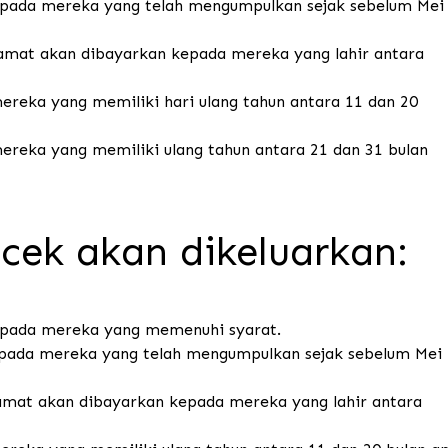
epada mereka yang telah mengumpulkan sejak sebelum Mei
amat akan dibayarkan kepada mereka yang lahir antara
reka yang memiliki hari ulang tahun antara 11 dan 20
reka yang memiliki ulang tahun antara 21 dan 31 bulan
cek akan dikeluarkan:
pada mereka yang memenuhi syarat.
pada mereka yang telah mengumpulkan sejak sebelum Mei
amat akan dibayarkan kepada mereka yang lahir antara