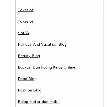
Tokeslot
Tokeslot
slot88
Holiday And Vacation Blog
Beauty Blog
Edukasi Dan Ruang Kelas Online
Food Blog
Fashion Blog
Balap Motor dan Mobil