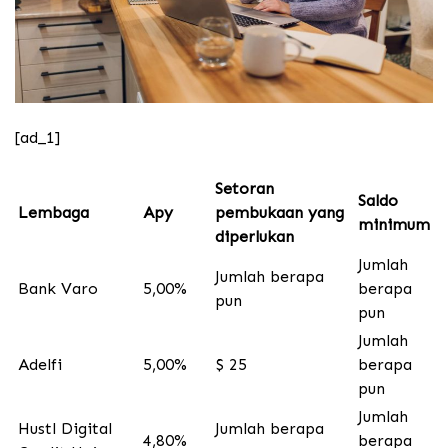
[ad_1]
Setoran
Saldo
Lembaga
Apy
pembukaan yang
minimum
diperlukan
Jumlah
Jumlah berapa
Bank Varo
5,00%
berapa
pun
pun
Jumlah
Adelfi
5,00%
$ 25
berapa
pun
Jumlah
Hustl Digital
Jumlah berapa
4,80%
berapa