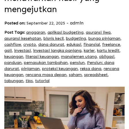
mengejutkan
-
admin
Posted on:
September 22, 2025
Post Tags:
anggaran
,
aplikasi budgeting
,
asuransi jiwa
,
asuransi kesehatan
,
bisnis kecil
,
budgeting
,
bunga pinjaman
,
cashflow
,
crypto
,
dana darurat
,
edukasi
,
finansial
,
freelance
,
gaji
,
investasi
,
investasi jangka panjang
,
karier
,
kartu kredit
,
keuangan
,
literasi keuangan
,
manajemen utang
,
obligasi
,
panduan
,
pemasukan tambahan
,
pensiun
,
Pensiun: dana
darurat
,
pinjaman
,
proteksi keuangan
,
reksa dana
,
rencana
keuangan
,
rencana masa depan
,
saham
,
spreadsheet
,
tabungan
,
tips
,
tutorial