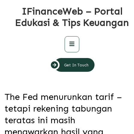
Skip
IFinanceWeb – Portal
to
content
Edukasi & Tips Keuangan
Primary
Menu
Get In Touch
The Fed menurunkan tarif –
tetapi rekening tabungan
teratas ini masih
menawarkan hasil yang