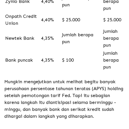
Zynlo Bank
4,40%
berapa
pun
pun
Onpath Credit
4,40%
$ 25.000
$ 25.000
Union
Jumlah
Jumlah berapa
Newtek Bank
4,35%
berapa
pun
pun
Jumlah
Bank puncak
4,35%
$ 100
berapa
pun
Mungkin mengejutkan untuk melihat begitu banyak
perusahaan persentase tahunan teratas (APYS) holding
setelah pemotongan tarif Fed. Tapi itu sebagian
karena langkah itu diantisipasi selama berminggu -
minggu, dan banyak bank dan serikat kredit sudah
dihargai dalam langkah yang diharapkan.