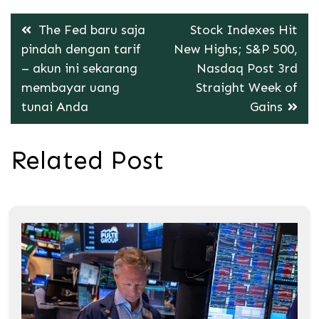
Post
The Fed baru saja
Stock Indexes Hit
navigation
pindah dengan tarif
New Highs; S&P 500,
– akun ini sekarang
Nasdaq Post 3rd
membayar uang
Straight Week of
tunai Anda
Gains
Related Post