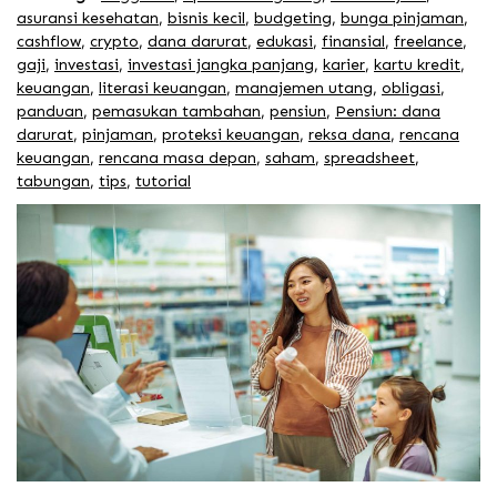
asuransi kesehatan
,
bisnis kecil
,
budgeting
,
bunga pinjaman
,
cashflow
,
crypto
,
dana darurat
,
edukasi
,
finansial
,
freelance
,
gaji
,
investasi
,
investasi jangka panjang
,
karier
,
kartu kredit
,
keuangan
,
literasi keuangan
,
manajemen utang
,
obligasi
,
panduan
,
pemasukan tambahan
,
pensiun
,
Pensiun: dana
darurat
,
pinjaman
,
proteksi keuangan
,
reksa dana
,
rencana
keuangan
,
rencana masa depan
,
saham
,
spreadsheet
,
tabungan
,
tips
,
tutorial