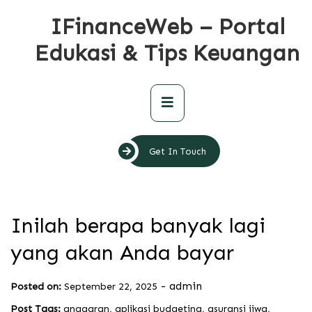
Skip
IFinanceWeb – Portal
to
content
Edukasi & Tips Keuangan
Primary
Menu
Get In Touch
Inilah berapa banyak lagi
yang akan Anda bayar
-
admin
Posted on:
September 22, 2025
Post Tags:
anggaran
,
aplikasi budgeting
,
asuransi jiwa
,