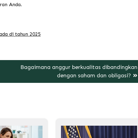
ran Anda.
rada di tahun 2025
Bagaimana anggur berkualitas dibandingkan
dengan saham dan obligasi?