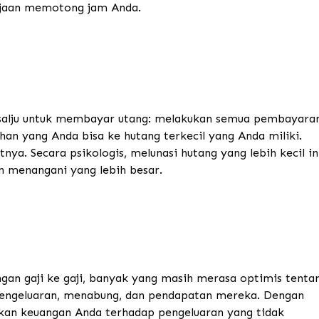
rjaan memotong jam Anda.
 salju untuk membayar utang: melakukan semua pembayara
 yang Anda bisa ke hutang terkecil yang Anda miliki.
nya. Secara psikologis, melunasi hutang yang lebih kecil in
n menangani yang lebih besar.
an gaji ke gaji, banyak yang masih merasa optimis tenta
engeluaran, menabung, dan pendapatan mereka. Dengan
gkan keuangan Anda terhadap pengeluaran yang tidak