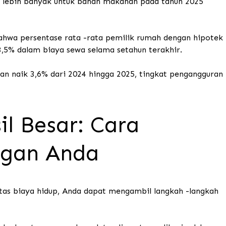
ebih banyak untuk bahan makanan pada tahun 2025
hwa persentase rata -rata pemilik rumah dengan hipotek
,5% dalam biaya sewa selama setahun terakhir.
n naik 3,6% dari 2024 hingga 2025, tingkat pengangguran
il Besar: Cara
ngan Anda
tas biaya hidup, Anda dapat mengambil langkah -langkah