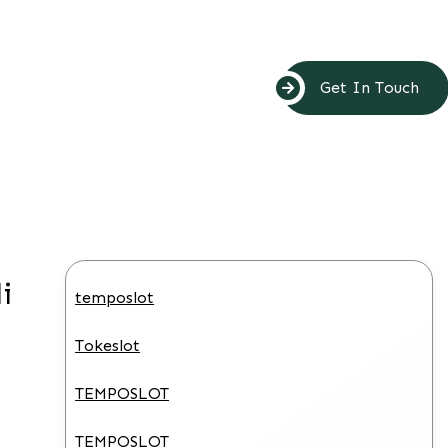
Get In Touch
i
temposlot
Tokeslot
TEMPOSLOT
TEMPOSLOT