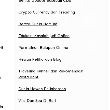
Berita Update Baseball Club
Crypto Currency dan Treading
Berita Dunia Hari ini
Edukasi Masalah Judi Online
Permainan Balapan Online
di
Hewan Peliharaan Blog
Traveling Kuliner dan Rekomendasi
n
Restaurant
n
Dunia Hewan Peliaharaan
Vila Dan Spa Di Bali
da