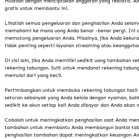
Mulailah dengan menciptakan anggaran yang realistis. An
gratis untuk membantu ini.
Lihatlah semua pengeluaran dan penghasilan Anda selam
memahami ke mana uang Anda benar -benar pergi. Ini 
memotong pengeluaran Anda. Misalnya, jika Anda kekur
tidak penting seperti layanan streaming atau keanggota
Di sisi lain, jika Anda memiliki sedikit uang tambahan se
rekening tabungan. Sulit untuk mendanai rekening tabunga
memulai dari yang kecil.
Pertimbangkan untuk membuka rekening tabungan hasil 
setoran sebanyak yang Anda kelola dengan nyaman, bah
sedikit ke akun setiap kali Anda dibayar dan Anda akan
Cobalah untuk meningkatkan penghasilan saat Anda me
tambahan untuk membantu Anda membangun bantal tabu
penghasilan tambahan dapat meningkatkan keuangan And