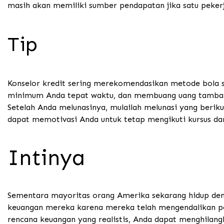
masih akan memiliki sumber pendapatan jika satu peke
Tip
Konselor kredit sering merekomendasikan metode bola
minimum Anda tepat waktu, dan membuang uang tambahan
Setelah Anda melunasinya, mulailah melunasi yang berikut
dapat memotivasi Anda untuk tetap mengikuti kursus da
Intinya
Sementara mayoritas orang Amerika sekarang hidup deng
keuangan mereka karena mereka telah mengendalikan p
rencana keuangan yang realistis, Anda dapat menghilan