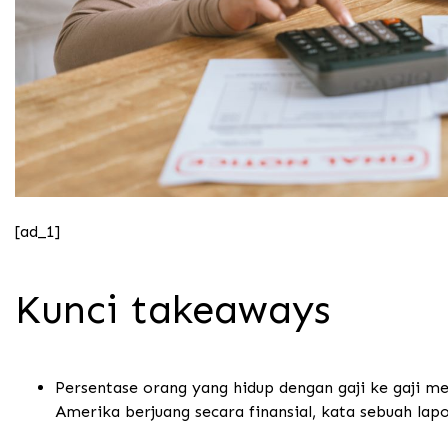
[ad_1]
Kunci takeaways
Persentase orang yang hidup dengan gaji ke gaji m
Amerika berjuang secara finansial, kata sebuah lap