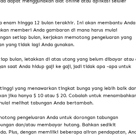
da dapat menggunakan alat online atau aplikasi seluler
a enam hingga 12 bulan terakhir. Ini akan membantu Anda
akan memberi Anda gambaran di mana harus mulai
angan setiap bulan, kerjakan memotong pengeluaran yang
an yang tidak lagi Anda gunakan.
tiap bulan, letakkan di atas utang yang belum dibayar atau 
n saat Anda hidup gaji ke gaji, jadi tidak apa -apa untuk
tinggi yang menawarkan tingkat bunga yang lebih baik da
kan jika hanya $ 10 atau $ 20. Cobalah untuk menambahka
 mulai melihat tabungan Anda bertambah.
motong pengeluaran Anda untuk dorongan tabungan
ngan dan/atau membayar hutang. Bahkan sedikit
a. Plus, dengan memiliki beberapa aliran pendapatan, An