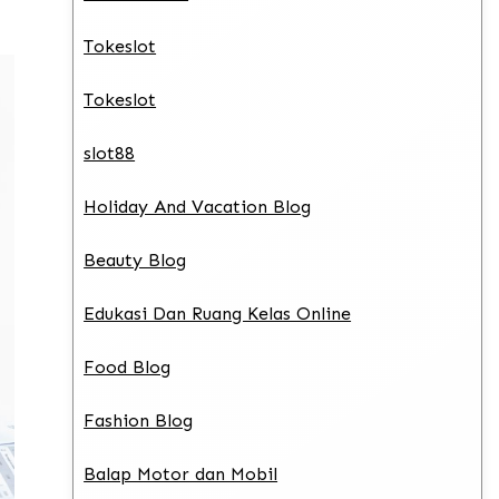
Tokeslot
Tokeslot
slot88
Holiday And Vacation Blog
Beauty Blog
Edukasi Dan Ruang Kelas Online
Food Blog
Fashion Blog
Balap Motor dan Mobil