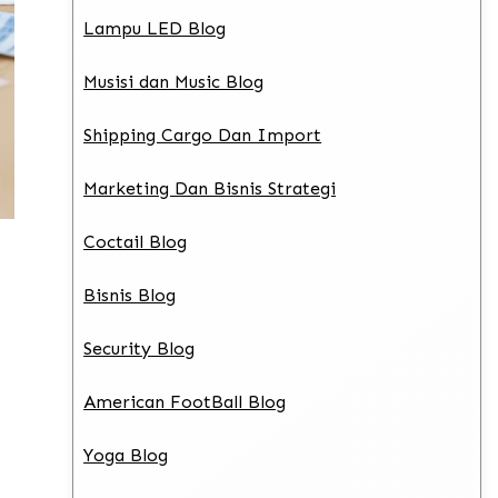
Lampu LED Blog
Musisi dan Music Blog
Shipping Cargo Dan Import
Marketing Dan Bisnis Strategi
Coctail Blog
Bisnis Blog
Security Blog
American FootBall Blog
Yoga Blog