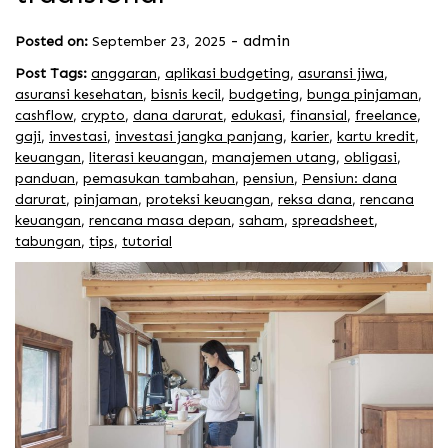
-
admin
Posted on:
September 23, 2025
Post Tags:
anggaran
,
aplikasi budgeting
,
asuransi jiwa
,
asuransi kesehatan
,
bisnis kecil
,
budgeting
,
bunga pinjaman
,
cashflow
,
crypto
,
dana darurat
,
edukasi
,
finansial
,
freelance
,
gaji
,
investasi
,
investasi jangka panjang
,
karier
,
kartu kredit
,
keuangan
,
literasi keuangan
,
manajemen utang
,
obligasi
,
panduan
,
pemasukan tambahan
,
pensiun
,
Pensiun: dana
darurat
,
pinjaman
,
proteksi keuangan
,
reksa dana
,
rencana
keuangan
,
rencana masa depan
,
saham
,
spreadsheet
,
tabungan
,
tips
,
tutorial