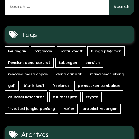
Search
for:
Tags
keuangan
pinjaman
kartu kredit
bunga pinjaman
Pensiun: dana darurat
tabungan
pensiun
rencana masa depan
dana darurat
manajemen utang
gaji
bisnis kecil
freelance
pemasukan tambahan
asuransi kesehatan
asuransi jiwa
crypto
investasi jangka panjang
karier
proteksi keuangan
Archives