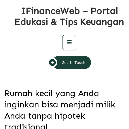
Skip
IFinanceWeb – Portal
to
content
Edukasi & Tips Keuangan
Primary
Menu
Get In Touch
Rumah kecil yang Anda
inginkan bisa menjadi milik
Anda tanpa hipotek
tradisional